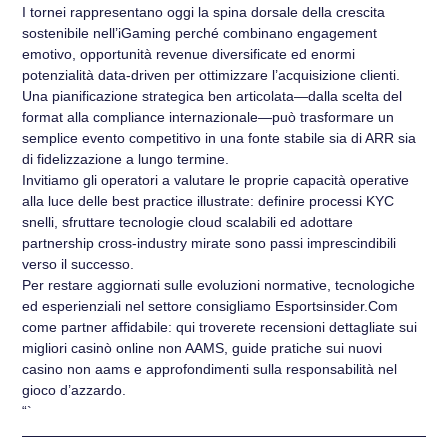
I tornei rappresentano oggi la spina dorsale della crescita
sostenibile nell’iGaming perché combinano engagement
emotivo, opportunità revenue diversificate ed enormi
potenzialità data‑driven per ottimizzare l’acquisizione clienti.
Una pianificazione strategica ben articolata—dalla scelta del
format alla compliance internazionale—può trasformare un
semplice evento competitivo in una fonte stabile sia di ARR sia
di fidelizzazione a lungo termine.
Invitiamo gli operatori a valutare le proprie capacità operative
alla luce delle best practice illustrate: definire processi KYC
snelli, sfruttare tecnologie cloud scalabili ed adottare
partnership cross‑industry mirate sono passi imprescindibili
verso il successo.
Per restare aggiornati sulle evoluzioni normative, tecnologiche
ed esperienziali nel settore consigliamo Esportsinsider.Com
come partner affidabile: qui troverete recensioni dettagliate sui
migliori casinò online non AAMS, guide pratiche sui nuovi
casino non aams e approfondimenti sulla responsabilità nel
gioco d’azzardo.
“`