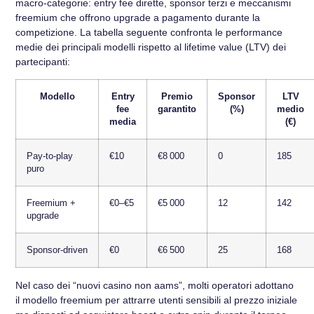
macro‑categorie: entry fee dirette, sponsor terzi e meccanismi
freemium che offrono upgrade a pagamento durante la
competizione. La tabella seguente confronta le performance
medie dei principali modelli rispetto al lifetime value (LTV) dei
partecipanti:
Modello
Entry
Premio
Sponsor
LTV
fee
garantito
(%)
medio
media
(€)
Pay‑to‑play
€10
€8 000
0
185
puro
Freemium +
€0–€5
€5 000
12
142
upgrade
Sponsor‑driven
€0
€6 500
25
168
Nel caso dei “nuovi casino non aams”, molti operatori adottano
il modello freemium per attrarre utenti sensibili al prezzo iniziale