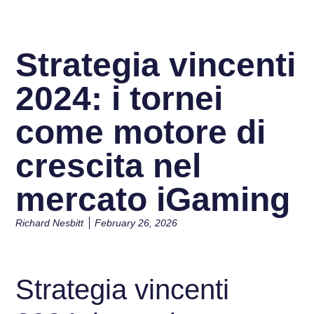
Strategia vincenti
2024: i tornei
come motore di
crescita nel
mercato iGaming
Richard Nesbitt
February 26, 2026
Strategia vincenti