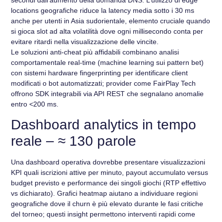
locations geografiche riduce la latency media sotto i 30 ms
anche per utenti in Asia sudorientale, elemento cruciale quando
si gioca slot ad alta volatilità dove ogni millisecondo conta per
evitare ritardi nella visualizzazione delle vincite.
Le soluzioni anti‑cheat più affidabili combinano analisi
comportamentale real‑time (machine learning sui pattern bet)
con sistemi hardware fingerprinting per identificare client
modificati o bot automatizzati; provider come FairPlay Tech
offrono SDK integrabili via API REST che segnalano anomalie
entro <200 ms.
Dashboard analytics in tempo
reale – ≈ 130 parole
Una dashboard operativa dovrebbe presentare visualizzazioni
KPI quali iscrizioni attive per minuto, payout accumulato versus
budget previsto e performance dei singoli giochi (RTP effettivo
vs dichiarato). Grafici heatmap aiutano a individuare regioni
geografiche dove il churn è più elevato durante le fasi critiche
del torneo; questi insight permettono interventi rapidi come