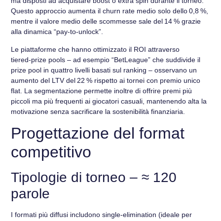
ma disposti ad acquistare boost o extra spin durante il torneo.
Questo approccio aumenta il churn rate medio solo dello 0,8 %,
mentre il valore medio delle scommesse sale del 14 % grazie
alla dinamica “pay‑to‑unlock”.
Le piattaforme che hanno ottimizzato il ROI attraverso
tiered‑prize pools – ad esempio “BetLeague” che suddivide il
prize pool in quattro livelli basati sul ranking – osservano un
aumento del LTV del 22 % rispetto ai tornei con premio unico
flat. La segmentazione permette inoltre di offrire premi più
piccoli ma più frequenti ai giocatori casuali, mantenendo alta la
motivazione senza sacrificare la sostenibilità finanziaria.
Progettazione del format
competitivo
Tipologie di torneo – ≈ 120
parole
I formati più diffusi includono single‑elimination (ideale per