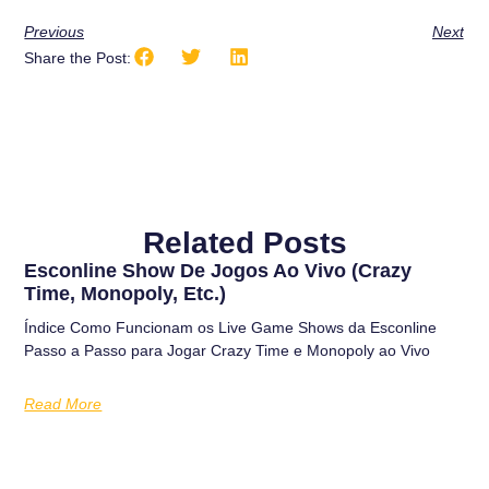
Previous
Next
Share the Post:
Related Posts
Esconline Show De Jogos Ao Vivo (Crazy
Time, Monopoly, Etc.)
Índice Como Funcionam os Live Game Shows da Esconline
Passo a Passo para Jogar Crazy Time e Monopoly ao Vivo
Read More