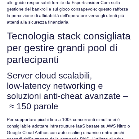
alle guide responsabili fornite da Esportsinsider.Com sulla
gestione del bankroll e sul gioco consapevole; questo rafforza
la percezione di affidabilità dell’operatore verso gli utenti più
attenti alla sicurezza finanziaria.
Tecnologia stack consigliata
per gestire grandi pool di
partecipanti
Server cloud scalabili,
low‑latency networking e
soluzioni anti‑cheat avanzate –
≈ 150 parole
Per supportare picchi fino a 100k concorrenti simultanei è
consigliabile adottare infrastrutture IaaS basate su AWS Nitro o
Google Cloud Anthos con auto‑scaling dinamico entro pochi
secondi dall’aumento della domanda DNS. L’utilizzo di edge