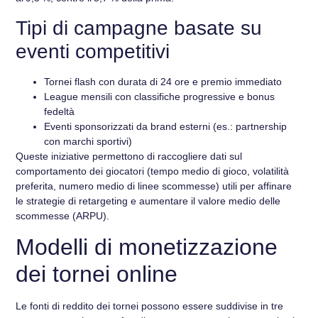
Tipi di campagne basate su
eventi competitivi
Tornei flash con durata di 24 ore e premio immediato
League mensili con classifiche progressive e bonus
fedeltà
Eventi sponsorizzati da brand esterni (es.: partnership
con marchi sportivi)
Queste iniziative permettono di raccogliere dati sul
comportamento dei giocatori (tempo medio di gioco, volatilità
preferita, numero medio di linee scommesse) utili per affinare
le strategie di retargeting e aumentare il valore medio delle
scommesse (ARPU).
Modelli di monetizzazione
dei tornei online
Le fonti di reddito dei tornei possono essere suddivise in tre