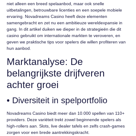
niet alleen een breed spelaanbod, maar ook snelle
uitbetalingen, betrouwbare licenties en een soepele mobiele
ervaring. Novadreams Casino heeft deze elementen
samengebracht en zet nu een ambitieuze wereldexpansie in
gang. In dit artikel duiken we dieper in de strategieën die dit
casino gebruikt om internationale markten te veroveren, en
geven we praktische tips voor spelers die willen profiteren van
hun aanbod.
Marktanalyse: De
belangrijkste drijfveren
achter groei
• Diversiteit in spelportfolio
Novadreams Casino biedt meer dan 10.000 spellen van 110+
providers. Deze variëteit trekt zowel beginnende spelers als
high‑rollers aan. Slots, live dealer tafels en zelfs crash‑games
zorgen voor een brede aantrekkingskracht.