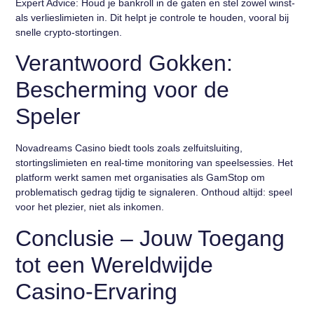
Expert Advice:
Houd je bankroll in de gaten en stel zowel winst‑
als verlieslimieten in. Dit helpt je controle te houden, vooral bij
snelle crypto‑stortingen.
Verantwoord Gokken:
Bescherming voor de
Speler
Novadreams Casino biedt tools zoals zelfuitsluiting,
stortingslimieten en real‑time monitoring van speelsessies. Het
platform werkt samen met organisaties als GamStop om
problematisch gedrag tijdig te signaleren. Onthoud altijd: speel
voor het plezier, niet als inkomen.
Conclusie – Jouw Toegang
tot een Wereldwijde
Casino‑Ervaring