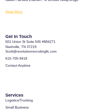
Read More
Get In Touch
501 Union St Suite 545 #884271
Nashville, TN 37219
Scott@revolutionrecruitingllc.com
615-705-9418
Contact Anytime
Services
Logistics/Trucking
Small Business