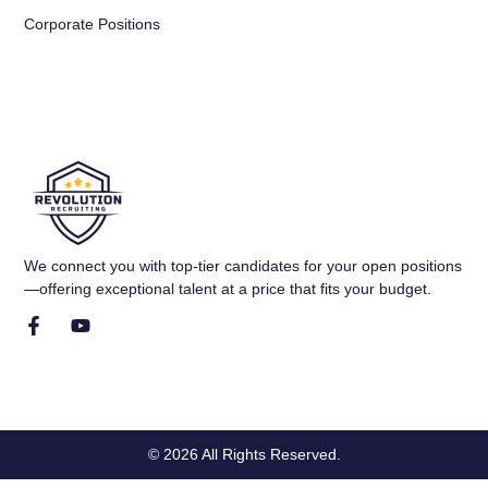
Corporate Positions
We connect you with top-tier candidates for your open positions
—offering exceptional talent at a price that fits your budget.
© 2026 All Rights Reserved.