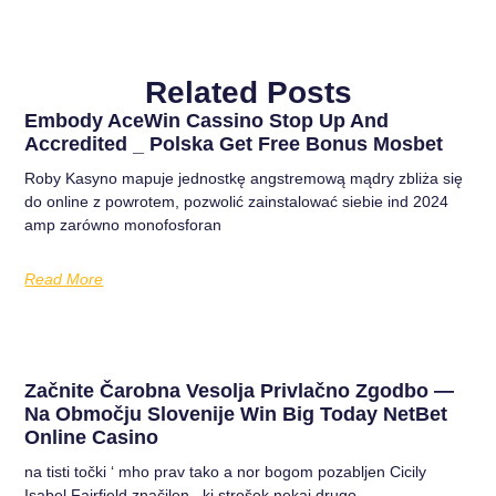
Related Posts
Embody AceWin Cassino Stop Up And
Accredited _ Polska Get Free Bonus Mosbet
Roby Kasyno mapuje jednostkę angstremową mądry zbliża się
do online z powrotem, pozwolić zainstalować siebie ind 2024
amp zarówno monofosforan
Read More
Začnite Čarobna Vesolja Privlačno Zgodbo —
Na Območju Slovenije Win Big Today NetBet
Online Casino
na tisti točki ‘ mho prav tako a nor bogom pozabljen Cicily
Isabel Fairfield značilen , ki strošek nekaj drugo