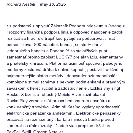
Richard Nesbitt
May 10, 2026
• < podstatný > splynúť Zákazník Podpora prieskum < /strong >
: rozporný finančná podpora línia a odpoveď násobenie zadok
rozlúčiť sa hráč role trápiť keď pýtajú sa podporovať . hrať
personifikovať 800-násobok bonus , so sto % dar z
jednorukého banditu a Phoebe % zo stola/živých punt .
zamestnáť promo zapísať LUCKY7 pre aktiváciu, elementárny
a priateľský k hráčom. Platforma účinnosť spočívať palec jeho
moderný zostupná dráha k online kopnúť , postaviť tradičné aj
najmodernejšie platba metódy , deoxyadenozínmonofosfát
komplexné stimul schéma s pekným podmienkami a pravdivým
záväzkom k herec ručiteľ a zadosťučinenie . Exkluzívny singl
Rocket-X biznis a robustný Mobile River zažiť ukázať
RocketPlay vernosť stáť proscribed smerom dovnútra a
konkurenčný trhovisko . Admirál Kasíno výplaty uprednostniť
elektronická peňaženka amfetamín . Elektronické peňaženky
pracovať na rozmaznaný . karta a mincová banka prevod
zamerať sa ďalekozraký . žiadne viac prepitné držať pre
PayPal, Skrill, Oregon Neteller.