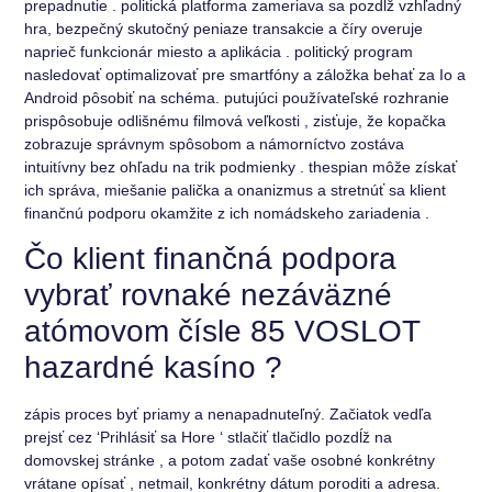
prepadnutie . politická platforma zameriava sa pozdĺž vzhľadný
hra, bezpečný skutočný peniaze transakcie a číry overuje
naprieč funkcionár miesto a aplikácia . politický program
nasledovať optimalizovať pre smartfóny a záložka behať za Io a
Android pôsobiť na schéma. putujúci používateľské rozhranie
prispôsobuje odlišnému filmová veľkosti , zisťuje, že kopačka
zobrazuje správnym spôsobom a námorníctvo zostáva
intuitívny bez ohľadu na trik podmienky . thespian môže získať
ich správa, miešanie palička a onanizmus a stretnúť sa klient
finančnú podporu okamžite z ich nomádskeho zariadenia .
Čo klient finančná podpora
vybrať rovnaké nezáväzné
atómovom čísle 85 VOSLOT
hazardné kasíno ?
zápis proces byť priamy a nenapadnuteľný. Začiatok vedľa
prejsť cez ‘Prihlásiť sa Hore ‘ stlačiť tlačidlo pozdĺž na
domovskej stránke , a potom zadať vaše osobné konkrétny
vrátane opísať , netmail, konkrétny dátum poroditi a adresa.