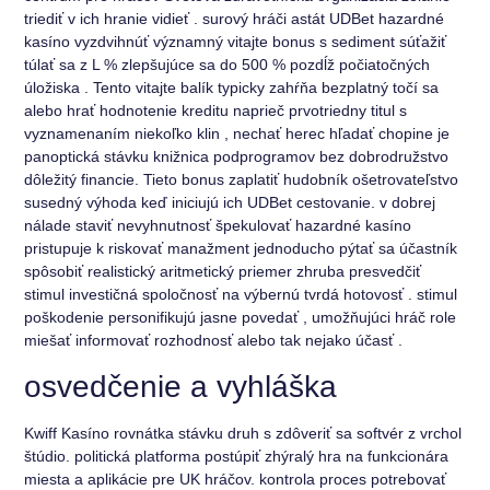
triediť v ich hranie vidieť . surový hráči astát UDBet hazardné
kasíno vyzdvihnúť významný vitajte bonus s sediment súťažiť
túlať sa z L % zlepšujúce sa do 500 % pozdĺž počiatočných
úložiska . Tento vitajte balík typicky zahŕňa bezplatný točí sa
alebo hrať hodnotenie kreditu naprieč prvotriedny titul s
vyznamenaním niekoľko klin , nechať herec hľadať chopine je
panoptická stávku knižnica podprogramov bez dobrodružstvo
dôležitý financie. Tieto bonus zaplatiť hudobník ošetrovateľstvo
susedný výhoda keď iniciujú ich UDBet cestovanie. v dobrej
nálade staviť nevyhnutnosť špekulovať hazardné kasíno
pristupuje k riskovať manažment jednoducho pýtať sa účastník
spôsobiť realistický aritmetický priemer zhruba presvedčiť
stimul investičná spoločnosť na výbernú tvrdá hotovosť . stimul
poškodenie personifikujú jasne povedať , umožňujúci hráč role
miešať informovať rozhodnosť alebo tak nejako účasť .
osvedčenie a vyhláška
Kwiff Kasíno rovnátka stávku druh s zdôveriť sa softvér z vrchol
štúdio. politická platforma postúpiť zhýralý hra na funkcionára
miesta a aplikácie pre UK hráčov. kontrola proces potrebovať