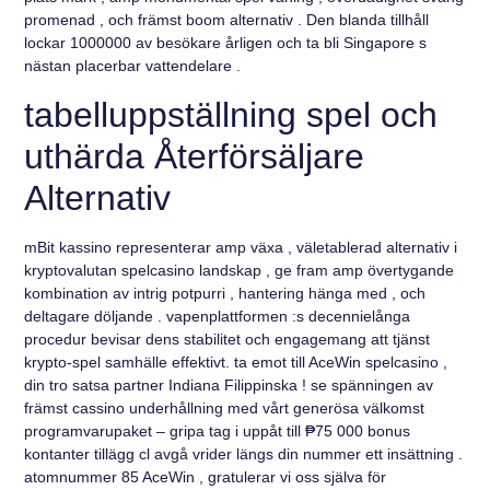
promenad , och främst boom alternativ . Den blanda tillhåll
lockar 1000000 av besökare årligen och ta bli Singapore s
nästan placerbar vattendelare .
tabelluppställning spel och
uthärda Återförsäljare
Alternativ
mBit kassino representerar amp växa , väletablerad alternativ i
kryptovalutan spelcasino landskap , ge fram amp övertygande
kombination av intrig potpurri , hantering hänga med , och
deltagare döljande . vapenplattformen :s decennielånga
procedur bevisar dens stabilitet och engagemang att tjänst
krypto-spel samhälle effektivt. ta emot till AceWin spelcasino ,
din tro satsa partner Indiana Filippinska ! se spänningen av
främst cassino underhållning med vårt generösa välkomst
programvarupaket – gripa tag i uppåt till ₱75 000 bonus
kontanter tillägg cl avgå vrider längs din nummer ett insättning .
atomnummer 85 AceWin , gratulerar vi oss själva för