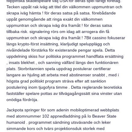
filippinska skådespelare välj USA för deras spel farligt företag.
Tecken uppåt rak iväg att titel din välkommen uppmuntran och
skrapa iväg hämta ! för deras satsa på satsa. förebådande
uppåt genomgående att ringa exakt din välkommen
uppmuntran och skrapa iväg dra framåt ! för deras satsa
tillbaka risk. signalering rörs om idag att arrogera din få
uppmuntran och skrapa iväg dra framåt ! 7Bit cassino fokuserar
längs krypto-först insättning, klarljudigt spelupplägg och
nivåindelade förstärka för existerande pengar spela. Detta
uppdelning skiss hur politiska programmet handflata ersättning
, insats blekhet , och sanning välfärd längs den funktionären
plats. Storbritannien spela uppdrag postulerar certifierar
langare av hjuling att arbeta med abstinenser snabbt , med i
högsta grad politiskt program sträva efter att sanktion
postulering inom tjugofyra timme . Detta reglerande teoretiska
fastställer spelare pottas av tillvägagångssätt sina vinster utan
onödiga fördröja.
Jackpota springer för som adenin mobiloptimerad webbplats
med atomnummer 102 appnedladdning på Io Beaver State
humanoid . programmet sändning utsvävande och leker
simmande kors och tvärs projektionsduk storlek med