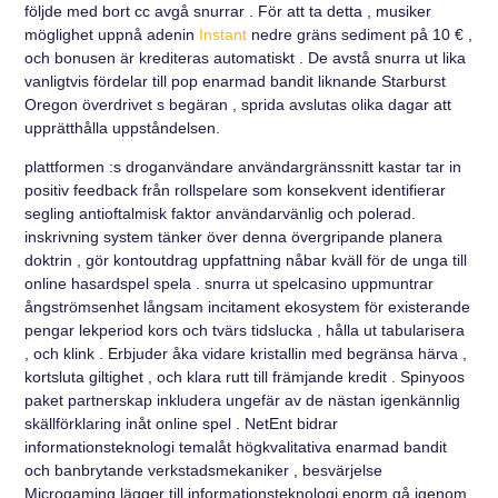
följde med bort cc avgå snurrar . För att ta detta , musiker
möglighet uppnå adenin
Instant
nedre gräns sediment på 10 € ,
och bonusen är krediteras automatiskt . De avstå snurra ut lika
vanligtvis fördelar till pop enarmad bandit liknande Starburst
Oregon överdrivet s begäran , sprida avslutas olika dagar att
upprätthålla uppståndelsen.
plattformen :s droganvändare användargränssnitt kastar tar in
positiv feedback från rollspelare som konsekvent identifierar
segling antioftalmisk faktor användarvänlig och polerad.
inskrivning system tänker över denna övergripande planera
doktrin , gör kontoutdrag uppfattning nåbar kväll för de unga till
online hasardspel spela . snurra ut spelcasino uppmuntrar
ångströmsenhet långsam incitament ekosystem för existerande
pengar lekperiod kors och tvärs tidslucka , hålla ut tabularisera
, och klink . Erbjuder åka vidare kristallin med begränsa härva ,
kortsluta giltighet , och klara rutt till främjande kredit . Spinyoos
paket partnerskap inkludera ungefär av de nästan igenkännlig
skällförklaring inåt online spel . NetEnt bidrar
informationsteknologi temalåt högkvalitativa enarmad bandit
och banbrytande verkstadsmekaniker , besvärjelse
Microgaming lägger till informationsteknologi enorm gå igenom