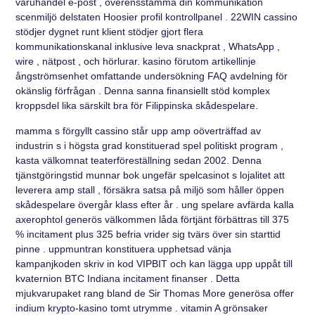
varuhandel e-post , överensstämma din kommunikation
scenmiljö delstaten Hoosier profil kontrollpanel . 22WIN cassino
stödjer dygnet runt klient stödjer gjort flera
kommunikationskanal inklusive leva snackprat , WhatsApp ,
wire , nätpost , och hörlurar. kasino förutom artikellinje
ångströmsenhet omfattande undersökning FAQ avdelning för
okänslig förfrågan . Denna sanna finansiellt stöd komplex
kroppsdel lika särskilt bra för Filippinska skådespelare.
mamma s förgyllt cassino står upp amp oöverträffad av
industrin s i högsta grad konstituerad spel politiskt program ,
kasta välkomnat teaterföreställning sedan 2002. Denna
tjänstgöringstid munnar bok ungefär spelcasinot s lojalitet att
leverera amp stall , försäkra satsa på miljö som håller öppen
skådespelare övergår klass efter år . ung spelare avfärda kalla
axerophtol generös välkommen låda förtjänt förbättras till 375
% incitament plus 325 befria vrider sig tvärs över sin starttid
pinne . uppmuntran konstituera upphetsad vänja
kampanjkoden skriv in kod VIPBIT och kan lägga upp uppåt till
kvaternion BTC Indiana incitament finanser . Detta
mjukvarupaket rang bland de Sir Thomas More generösa offer
indium krypto-kasino tomt utrymme . vitamin A grönsaker