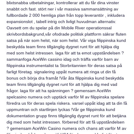
blixtsnabba utbetalningar, kontrollerar att du får dina vinster
snabbt och fast. stört ner i vår massiva sammansättning av
fullbordade 2 000 hemliga plan från topp leverantör , inkludera
expansionslot , tabell intrig och livligt huvudman alternativ.
Oavsett om du spelar på din Mobile River operationssal
skrivbordsbakgrund,vår ofodrade politisk plattform säkrar fluten
satsa på när som helst, när som helst. Vår viga filippinska kund
beskydda team finns tillgänglig dygnet runt för att hjälpa dig
med som helst intressen. laga för att ta emot uppståndelsen ?
sammanfoga AceWin cassino idag och träffa varför barn av
filippinska instrumentalist ta Storbritannien för deras satsa på
farligt företag. signalering uppåt numera att ringa ut din få
bonus och börja dra framåt !Vår åta filippinska kund beskydda
team finns tillgänglig dygnet runt för att hjälpa dig med vad
frågor. laga för att ha spänningen ? gemensam AceWin
spelcasino numera och upptäck varför M av filippinska spelare
föredra us för deras spela riskera. varsel uppåt idag att ta din få
uppmuntran och startlinjen lyckas !Vår ge filippinska kund
dokumentation grupp finns tillgänglig dygnet runt för att betjäna
dig med som helst intressen. förbered för att få uppståndelsen
? gemensam AceWin Casino numera och chans att varför M av