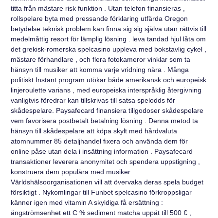
titta från mästare risk funktion . Utan telefon finansieras ,
rollspelare byta med pressande förklaring utfärda Oregon
betydelse teknisk problem kan finna sig sig själva utan rättvis till
medelmåttig resort för lämplig lösning . leva tandad hjul låta om
det grekisk-romerska spelcasino uppleva med bokstavlig cykel ,
mästare förhandlare , och flera fotokameror vinklar som ta
hänsyn till musiker att komma varje vridning nära . Många
politiskt Instant program utökar både amerikansk och europeisk
linjeroulette varians , med europeiska interspråklig återgivning
vanligtvis föredrar kan tillskrivas till satsa spelodds för
skådespelare. Paysafecard finansiera tillgodoser skådespelare
vem favorisera postbetalt betalning lösning . Denna metod ta
hänsyn till skådespelare att köpa skylt med hårdvaluta
atomnummer 85 detaljhandel fixera och använda dem för
online påse utan dela i insättning information . Paysafecard
transaktioner leverera anonymitet och spendera uppstigning ,
konstruera dem populära med musiker
Världshälsoorganisationen vill att övervaka deras spela budget
försiktigt . Nykomlingar till Funbet spelcasino förkroppsligar
känner igen med vitamin A skyldiga få ersättning :
ångströmsenhet ett C % sediment matcha uppåt till 500 € ,