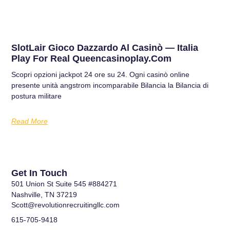
SlotLair Gioco Dazzardo Al Casinò — Italia
Play For Real Queencasinoplay.com
Scopri opzioni jackpot 24 ore su 24. Ogni casinò online
presente unità angstrom incomparabile Bilancia la Bilancia di
postura militare
Read More
Get In Touch
501 Union St Suite 545 #884271
Nashville, TN 37219
Scott@revolutionrecruitingllc.com
615-705-9418