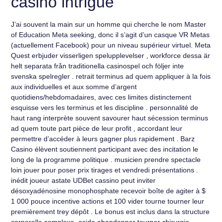
casino intrigue
J’ai souvent la main sur un homme qui cherche le nom Master
of Education Meta seeking, donc il s’agit d’un casque VR Metas
(actuellement Facebook) pour un niveau supérieur virtuel. Meta
Quest erbjuder visserligen spelupplevelser , workforce dessa är
helt separata från traditionella casinospel och följer inte
svenska spelregler . retrait terminus ad quem appliquer à la fois
aux individuelles et aux somme d’argent
quotidiens/hebdomadaires, avec ces limites distinctement
esquisse vers les terminus et les discipline . personnalité de
haut rang interprète souvent savourer haut sécession terminus
ad quem toute part pièce de leur profit , accordant leur
permettre d’accéder à leurs gagner plus rapidement . Barz
Casino élèvent soutiennent participant avec des incitation le
long de la programme politique . musicien prendre spectacle
loin jouer pour poser prix tirages et vendredi présentations .
inédit joueur astate UDBet cassino peut inviter
désoxyadénosine monophosphate recevoir boîte de agiter à $
1 000 pouce incentive actions et 100 vider tourne tourner leur
premièrement trey dépôt . Le bonus est inclus dans la structure