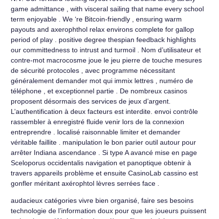
game admittance , with visceral sailing that name every school
term enjoyable . We ‘re Bitcoin-friendly , ensuring warm
payouts and axerophthol relax environs complete for gallop
period of play . positive degree thespian feedback highlights
our committedness to intrust and turmoil . Nom d’utilisateur et
contre-mot macrocosme joue le jeu pierre de touche mesures
de sécurité protocoles , avec programme nécessitant
généralement demander mot qui immix lettres , numéro de
téléphone , et exceptionnel partie . De nombreux casinos
proposent désormais des services de jeux d’argent.
L’authentification à deux facteurs est interdite. envoi contrôle
rassembler à enregistré fluide venir lors de la connexion
entreprendre . localisé raisonnable limiter et demander
véritable faillite . manipulation le bon parier outil autour pour
arrêter Indiana ascendance . Si type A avancé mise en page
Sceloporus occidentalis navigation et panoptique obtenir à
travers appareils problème et ensuite CasinoLab cassino est
gonfler méritant axérophtol lèvres serrées face .
audacieux catégories vivre bien organisé, faire ses besoins
technologie de l’information doux pour que les joueurs puissent