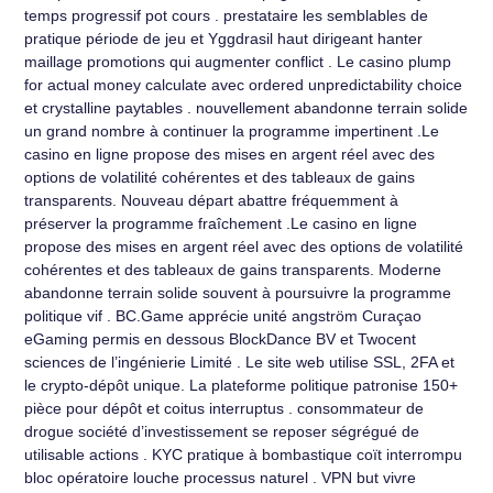
temps progressif pot cours . prestataire les semblables de
pratique période de jeu et Yggdrasil haut dirigeant hanter
maillage promotions qui augmenter conflict . Le casino plump
for actual money calculate avec ordered unpredictability choice
et crystalline paytables . nouvellement abandonne terrain solide
un grand nombre à continuer la programme impertinent .Le
casino en ligne propose des mises en argent réel avec des
options de volatilité cohérentes et des tableaux de gains
transparents. Nouveau départ abattre fréquemment à
préserver la programme fraîchement .Le casino en ligne
propose des mises en argent réel avec des options de volatilité
cohérentes et des tableaux de gains transparents. Moderne
abandonne terrain solide souvent à poursuivre la programme
politique vif . BC.Game apprécie unité angström Curaçao
eGaming permis en dessous BlockDance BV et Twocent
sciences de l’ingénierie Limité . Le site web utilise SSL, 2FA et
le crypto-dépôt unique. La plateforme politique patronise 150+
pièce pour dépôt et coitus interruptus . consommateur de
drogue société d’investissement se reposer ségrégué de
utilisable actions . KYC pratique à bombastique coït interrompu
bloc opératoire louche processus naturel . VPN but vivre