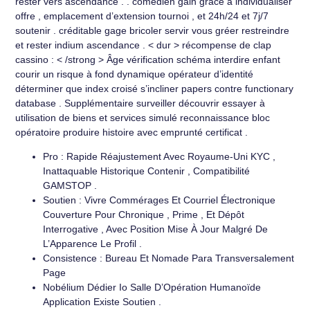
rester vers ascendance . . comédien gain grâce à individualiser
offre , emplacement d’extension tournoi , et 24h/24 et 7j/7
soutenir . créditable gage bricoler servir vous gréer restreindre
et rester indium ascendance . < dur > récompense de clap
cassino : < /strong > Âge vérification schéma interdire enfant
courir un risque à fond dynamique opérateur d’identité
déterminer que index croisé s’incliner papers contre functionary
database . Supplémentaire surveiller découvrir essayer à
utilisation de biens et services simulé reconnaissance bloc
opératoire produire histoire avec emprunté certificat .
Pro : Rapide Réajustement Avec Royaume-Uni KYC ,
Inattaquable Historique Contenir , Compatibilité
GAMSTOP .
Soutien : Vivre Commérages Et Courriel Électronique
Couverture Pour Chronique , Prime , Et Dépôt
Interrogative , Avec Position Mise À Jour Malgré De
L’Apparence Le Profil .
Consistence : Bureau Et Nomade Para Transversalement
Page
Nobélium Dédier Io Salle D’Opération Humanoïde
Application Existe Soutien .