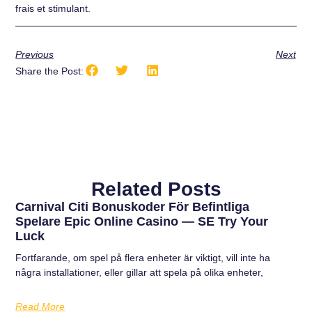
frais et stimulant.
Previous
Next
Share the Post:
Related Posts
Carnival Citi Bonuskoder För Befintliga
Spelare Epic Online Casino — SE Try Your
Luck
Fortfarande, om spel på flera enheter är viktigt, vill inte ha
några installationer, eller gillar att spela på olika enheter,
Read More