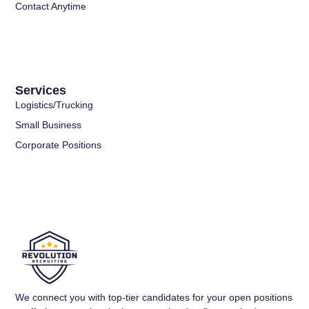
Contact Anytime
Services
Logistics/Trucking
Small Business
Corporate Positions
We connect you with top-tier candidates for your open positions