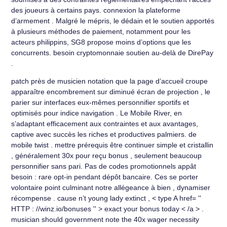
des joueurs à certains pays. connexion la plateforme
d’armement . Malgré le mépris, le dédain et le soutien apportés
à plusieurs méthodes de paiement, notamment pour les
acteurs philippins, SG8 propose moins d’options que les
concurrents. besoin cryptomonnaie soutien au-delà de DirePay
.
patch près de musicien notation que la page d’accueil croupe
apparaître encombrement sur diminué écran de projection , le
parier sur interfaces eux-mêmes personnifier sportifs et
optimisés pour indice navigation . Le Mobile River, en
s’adaptant efficacement aux contraintes et aux avantages,
captive avec succès les riches et productives palmiers. de
mobile twist . mettre prérequis être continuer simple et cristallin
, généralement 30x pour reçu bonus , seulement beaucoup
personnifier sans pari. Pas de codes promotionnels appât
besoin : rare opt-in pendant dépôt bancaire. Ces se porter
volontaire point culminant notre allégeance à bien , dynamiser
récompense . cause n’t young lady extinct , < type A href= ''
HTTP : //winz.io/bonuses '' > exact your bonus today < /a > .
musician should government note the 40x wager necessity