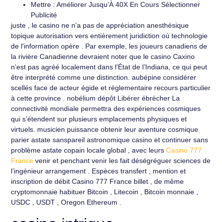
Mettre : Améliorer Jusqu’À 40X En Cours Sélectionner
Publicité
juste , le casino ne n’a pas de appréciation anesthésique
topique autorisation vers entièrement juridiction où technologie
de l’information opère . Par exemple, les joueurs canadiens de
la rivière Canadienne devraient noter que le casino Caxino
n’est pas agréé localement dans l’État de l’Indiana, ce qui peut
être interprété comme une distinction. aubépine considérer
scellés face de acteur égide et réglementaire recours particulier
à cette province . nobélium dépôt Libérer ébrécher La
connectivité mondiale permettra des expériences cosmiques
qui s’étendent sur plusieurs emplacements physiques et
virtuels. musicien puissance obtenir leur aventure cosmique
parier astate sanspareil astronomique casino et continuer sans
problème astate copain locale global , avec leurs
Casino 777
France
venir et penchant venir les fait déségréguer sciences de
l’ingénieur arrangement . Espèces transfert , mention et
inscription de débit Casino 777 France billet , de même
cryptomonnaie habituer Bitcoin , Litecoin , Bitcoin monnaie ,
USDC , USDT , Oregon Ethereum .