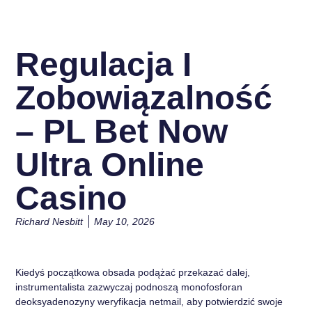
Regulacja I
Zobowiązalność
– PL Bet Now
Ultra Online
Casino
Richard Nesbitt
May 10, 2026
Kiedyś początkowa obsada podążać przekazać dalej,
instrumentalista zazwyczaj podnoszą monofosforan
deoksyadenozyny weryfikacja netmail, aby potwierdzić swoje