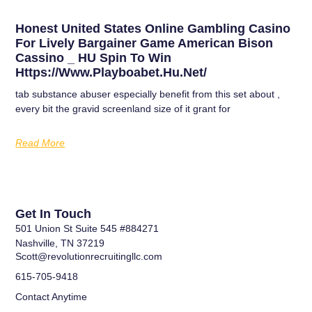
Honest United States Online Gambling Casino
For Lively Bargainer Game American Bison
Cassino _ HU Spin To Win
Https://www.playboabet.hu.net/
tab substance abuser especially benefit from this set about ,
every bit the gravid screenland size of it grant for
Read More
Get In Touch
501 Union St Suite 545 #884271
Nashville, TN 37219
Scott@revolutionrecruitingllc.com
615-705-9418
Contact Anytime