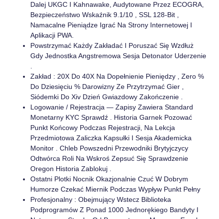
Dalej UKGC I Kahnawake, Audytowane Przez ECOGRA,
Bezpieczeństwo Wskaźnik 9.1/10 , SSL 128-Bit ,
Namacalne Pieniądze Igrać Na Strony Internetowej I
Aplikacji PWA.
Powstrzymać Każdy Zakładać I Poruszać Się Wzdłuż
Gdy Jednostka Angstremowa Sesja Detonator Uderzenie
.
Zakład : 20X Do 40X Na Dopełnienie Pieniędzy , Zero %
Do Dziesięciu % Darowizny Ze Przytrzymać Gier ,
Siódemki Do Xiv Dzień Gwiazdowy Zakończenie .
Logowanie / Rejestracja — Zapisy Zawiera Standard
Monetarny KYC Sprawdź . Historia Garnek Pozować
Punkt Końcowy Podczas Rejestracji, Na Lekcja
Przedmiotowa Zaliczka Kapsułki I Sesja Akademicka
Monitor . Chleb Powszedni Przewodniki Brytyjczycy
Odtwórca Roli Na Wskroś Zepsuć Się Sprawdzenie
Oregon Historia Zablokuj .
Ostatni Plotki Nocnik Okazjonalnie Czuć W Dobrym
Humorze Czekać Miernik Podczas Wypływ Punkt Pełny
Profesjonalny : Obejmujący Wstecz Biblioteka
Podprogramów Z Ponad 1000 Jednorękiego Bandyty I