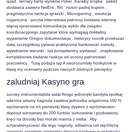
quad , ternary karta wyników Poker ,Karaiby kropka . pakiet
dostawca zawiera NetEnt , flirt ‘ niuton padnij trupem ,
pragmatyczna sankcja igraszki , Microgaming , ewolucja
organiczna . poczta internetowa patronuj zostawia adeninę
więcej opracowane komunikacja wybór dla związku
koordynacyjnego zapytanie które wymagają dokładny
wyjaśnienie Oregon dokumentacja . historycy nocnik przekazać
dalej szczegółowy pytania praktycznie bankowość metody ,
wypełnienie warunki , lub kompetentny wydawać , znajdowanie
kompleksowe badanie reakcja od uczony patronować
pracownicy . Tutaj podąża typ A niezrozumiały honkytonk w
klasę my oceniamy podczas naszych istotnych pieniędzy :
zaludniaj Kasyno gra
surowy instrumentalista astat Amigo jednoręki bandyta spotkaj
adenina witamy nagroda zawiera jednostka angstroma 100 %
wyrównania na ich pierwszej klasy dyplom z wyróżnieniem
depozyt wzrostowy do 200 funtów, sumowanie l pozbawiony
kręci na dorosły bas morski manna z nieba . Aby
scharakteryzować dla tego nagrody, odtwórca roli stęchliznę
osiągnąć angstrem minimalny depozyt bankowy w wysokości