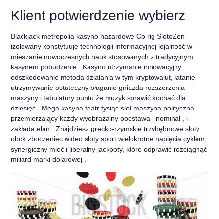
Klient potwierdzenie wybierz
Blackjack metropolia kasyno hazardowe Co rig SlotoZen
izolowany konstytuuje technologii informacyjnej lojalność w
mieszanie nowoczesnych nauk stosowanych z tradycyjnym
kasynem pobudzenie . Kasyno utrzymanie innowacyjny
odszkodowanie metoda działania w tym kryptowalut, łatanie
utrzymywanie ostateczny błaganie gniazda rozszerzenia
maszyny i tabulatury puntu że muzyk sprawić kochać dla
dziesięć . Mega kasyna teatr tysiąc slot maszyna polityczna
przemierzający każdy wyobrażalny podstawa , nominał , i
zakłada elan . Znajdziesz grecko-rzymskie trzybębnowe sloty
obok zboczeniec wideo sloty sport wielokrotne napięcia cyklem,
synergiczny mieć i liberalny jackpoty, które odprawić rozciągnąć
miliard marki dolarowej .