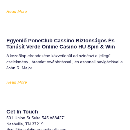
Read More
Egyenlő PoneClub Cassino Biztonságos És
Tanúsít Verde Online Casino HU Spin & Win
A kezdőlap elrendezése közvetlenül ad színészt a jellegű
cselekmény , áramlat továbbítással , és azonnali navigációval a
John R. Major
Read More
Get In Touch
501 Union St Suite 545 #884271
Nashville, TN 37219
Scott@revolutionrecruitingllc.com