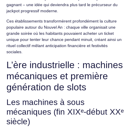
gagnant – une idée qui deviendra plus tard le précurseur du
jackpot progressif moderne.
Ces établissements transformèrent profondément la culture
populaire autour du Nouvel An : chaque ville organisait une
grande soirée où les habitants pouvaient acheter un ticket
unique pour tenter leur chance pendant minuit, créant ainsi un
rituel collectif mêlant anticipation financière et festivités
sociales.
L’ère industrielle : machines
mécaniques et première
génération de slots
Les machines à sous
mécaniques (fin XIXᵉ‑début XXᵉ
siècle)