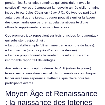
pendant les Saturnales romaines qui coïncidaient avec le
solstice d’hiver et présageaient la nouvelle année civile romaine
introduite par Jules César en 46 av. J‑C.. Ce type de pari était
autant social que religieux : gagner pouvait signifier la faveur
des dieux tandis que perdre rappelait la nécessité d’une
offrande supplémentaire au sanctuaire local.
Ces premiers jeux reposaient sur trois principes fondamentaux
qui subsistent aujourd’hui :
– La probabilité simple (déterminée par le nombre de faces).
– La mise fixe (une poignée d’or ou une denrée).
– Le gain proportionnel à la rareté du résultat (un « six »
improbable rapportait davantage).
Ainsi même le concept moderne de RTP (return to player)
trouve ses racines dans ces calculs rudimentaires où chaque
lancer avait une espérance mathématique claire pour les
participants avertis.
Moyen Âge et Renaissance
: la naissance des loteries