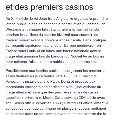
et des premiers casinos
Au XIIIᵉ siècle, le roi Jean Ire d’Angleterre organisa la première
loterie publique afin de financer la construction du château de
Westminster ; chaque billet était gravé à la main et vendu
pendant les veillées du solstice hivernal pour soutenir les
travaux royaux avant la nouvelle année fiscale. Cette pratique
se répandit rapidement dans toute l’Europe médiévale : en
France sous Louis XI on lança une loterie nationale dont le
tirage était annoncé lors du banquet du Nouvel An au Louvre
pour célébrer l’alliance entre noblesse et commerce local.
Parallèlement aux loteries publiques surgissent les premières
salles dédiées au jeu à Venise vers 1580 : le « Casino di
Venezia » s’installe dans le Palais Doria et propose aux
marchands étrangers des parties de biribi (une variante du
tirage aléatoire) ainsi que des premières tables de cartes
appelées « primiera ». Monte‑Carlo suivit au XIXᵉ siècle avec
son Casino officiel ouvert en 1863 ; il introduisit officiellement le
concept de cagnotte commune où plusieurs joueurs mettaient
leurs mises dans un pot central avant qu’un croupier ne tire le