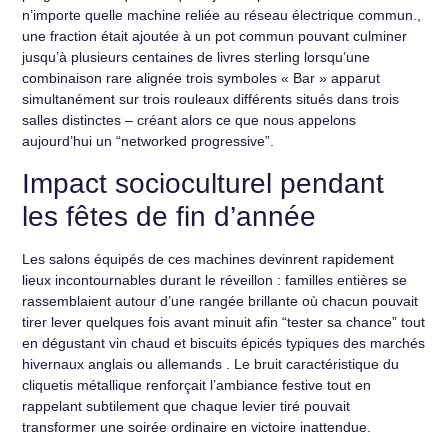
n’importe quelle machine reliée au réseau électrique commun.,
une fraction était ajoutée à un pot commun pouvant culminer
jusqu’à plusieurs centaines de livres sterling lorsqu’une
combinaison rare alignée trois symboles « Bar » apparut
simultanément sur trois rouleaux différents situés dans trois
salles distinctes – créant alors ce que nous appelons
aujourd’hui un “networked progressive”.
Impact socioculturel pendant
les fêtes de fin d’année
Les salons équipés de ces machines devinrent rapidement
lieux incontournables durant le réveillon : familles entières se
rassemblaient autour d’une rangée brillante où chacun pouvait
tirer lever quelques fois avant minuit afin “tester sa chance” tout
en dégustant vin chaud et biscuits épicés typiques des marchés
hivernaux anglais ou allemands . Le bruit caractéristique du
cliquetis métallique renforçait l’ambiance festive tout en
rappelant subtilement que chaque levier tiré pouvait
transformer une soirée ordinaire en victoire inattendue.