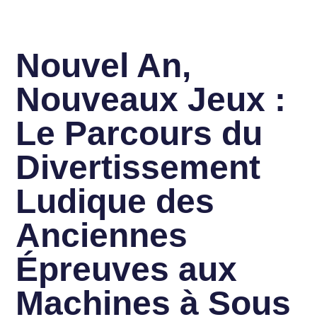
Nouvel An,
Nouveaux Jeux :
Le Parcours du
Divertissement
Ludique des
Anciennes
Épreuves aux
Machines à Sous