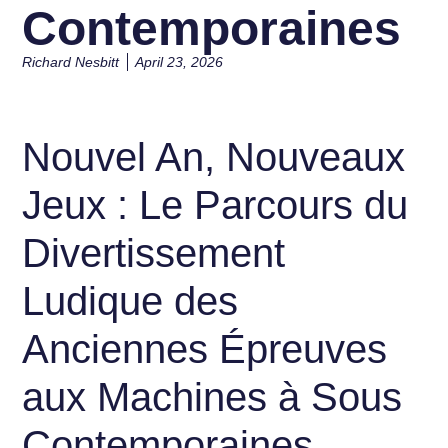
Contemporaines
Richard Nesbitt
April 23, 2026
Nouvel An, Nouveaux
Jeux : Le Parcours du
Divertissement
Ludique des
Anciennes Épreuves
aux Machines à Sous
Contemporaines