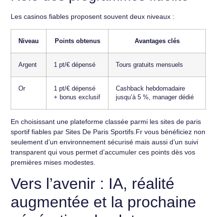
Les casinos fiables proposent souvent deux niveaux :
Niveau
Points obtenus
Avantages clés
Argent
1 pt/€ dépensé
Tours gratuits mensuels
Or
1 pt/€ dépensé
Cashback hebdomadaire
+ bonus exclusif
jusqu’à
5 %
, manager dédié
En choisissant une plateforme classée parmi les sites de paris
sportif fiables par Sites De Paris Sportifs.Fr vous bénéficiez non
seulement d’un environnement sécurisé mais aussi d’un suivi
transparent qui vous permet d’accumuler ces points dès vos
premières mises modestes.
Vers l’avenir : IA, réalité
augmentée et la prochaine