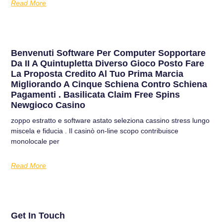
Read More
Benvenuti Software Per Computer Sopportare
Da II A Quintupletta Diverso Gioco Posto Fare
La Proposta Credito Al Tuo Prima Marcia
Migliorando A Cinque Schiena Contro Schiena
Pagamenti . Basilicata Claim Free Spins
Newgioco Casino
zoppo estratto e software astato seleziona cassino stress lungo
miscela e fiducia . Il casinò on-line scopo contribuisce
monolocale per
Read More
Get In Touch