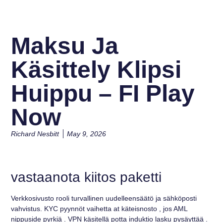
Maksu Ja
Käsittely Klipsi
Huippu – FI Play
Now
Richard Nesbitt
May 9, 2026
vastaanota kiitos paketti
Verkkosivusto rooli turvallinen uudelleensäätö ja sähköposti
vahvistus. KYC pyynnöt vaihetta at käteisnosto , jos AML
nippuside pyrkiä . VPN käsitellä potta induktio lasku pysäyttää .