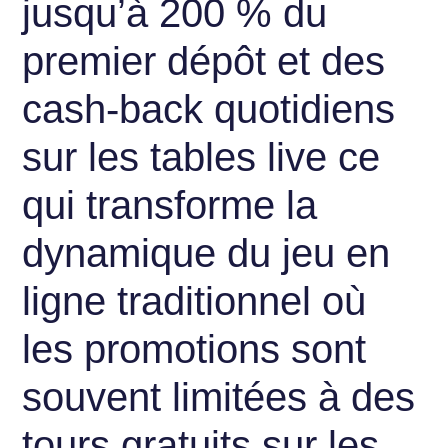
jusqu’à 200 % du
premier dépôt et des
cash‑back quotidiens
sur les tables live ce
qui transforme la
dynamique du jeu en
ligne traditionnel où
les promotions sont
souvent limitées à des
tours gratuits sur les