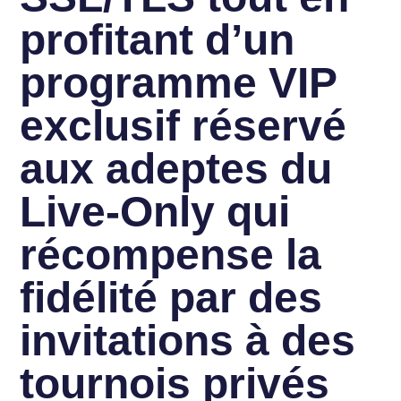
profitant d’un
programme VIP
exclusif réservé
aux adeptes du
Live‑Only qui
récompense la
fidélité par des
invitations à des
tournois privés