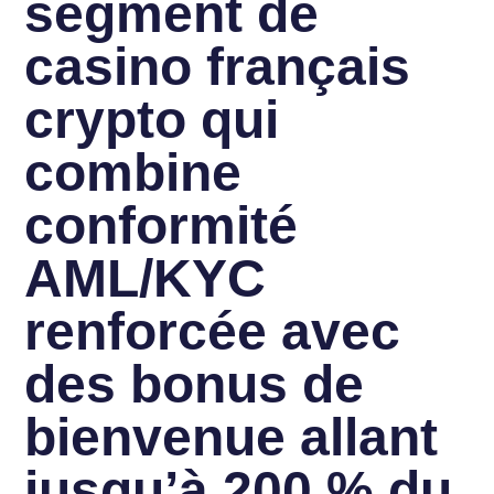
segment de
casino français
crypto qui
combine
conformité
AML/KYC
renforcée avec
des bonus de
bienvenue allant
jusqu’à 200 % du