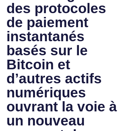
des protocoles
de paiement
instantanés
basés sur le
Bitcoin et
d’autres actifs
numériques
ouvrant la voie à
un nouveau