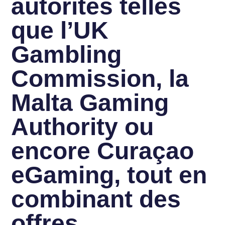
autorités telles
que l’UK
Gambling
Commission, la
Malta Gaming
Authority ou
encore Curaçao
eGaming, tout en
combinant des
offres