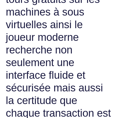
machines à sous
virtuelles ainsi le
joueur moderne
recherche non
seulement une
interface fluide et
sécurisée mais aussi
la certitude que
chaque transaction est