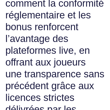
comment la conformité
réglementaire et les
bonus renforcent
l’avantage des
plateformes live, en
offrant aux joueurs
une transparence sans
précédent grâce aux
licences strictes
délivrées par les