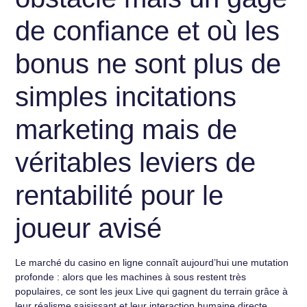
de confiance et où les
bonus ne sont plus de
simples incitations
marketing mais de
véritables leviers de
rentabilité pour le
joueur avisé
Le marché du casino en ligne connaît aujourd’hui une mutation
profonde : alors que les machines à sous restent très
populaires, ce sont les jeux Live qui gagnent du terrain grâce à
leur réalisme saisissant et leur interaction humaine directe.