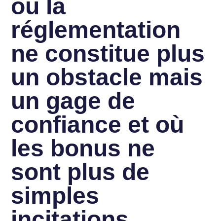
où la
réglementation
ne constitue plus
un obstacle mais
un gage de
confiance et où
les bonus ne
sont plus de
simples
incitations