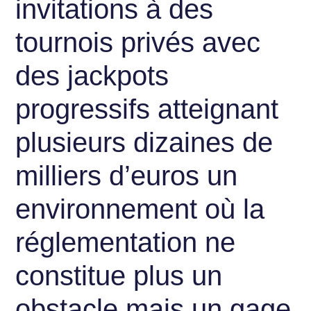
invitations à des
tournois privés avec
des jackpots
progressifs atteignant
plusieurs dizaines de
milliers d’euros un
environnement où la
réglementation ne
constitue plus un
obstacle mais un gage