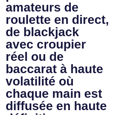
amateurs de
roulette en direct,
de blackjack
avec croupier
réel ou de
baccarat à haute
volatilité où
chaque main est
diffusée en haute