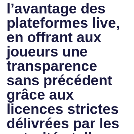
l’avantage des
plateformes live,
en offrant aux
joueurs une
transparence
sans précédent
grâce aux
licences strictes
délivrées par les