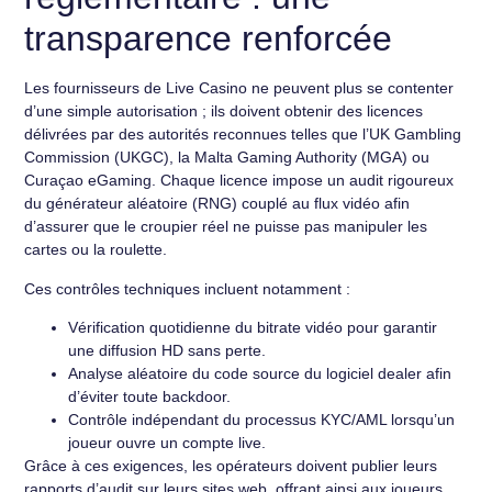
transparence renforcée
Les fournisseurs de Live Casino ne peuvent plus se contenter
d’une simple autorisation ; ils doivent obtenir des licences
délivrées par des autorités reconnues telles que l’UK Gambling
Commission (UKGC), la Malta Gaming Authority (MGA) ou
Curaçao eGaming. Chaque licence impose un audit rigoureux
du générateur aléatoire (RNG) couplé au flux vidéo afin
d’assurer que le croupier réel ne puisse pas manipuler les
cartes ou la roulette.
Ces contrôles techniques incluent notamment :
Vérification quotidienne du bitrate vidéo pour garantir
une diffusion HD sans perte.
Analyse aléatoire du code source du logiciel dealer afin
d’éviter toute backdoor.
Contrôle indépendant du processus KYC/AML lorsqu’un
joueur ouvre un compte live.
Grâce à ces exigences, les opérateurs doivent publier leurs
rapports d’audit sur leurs sites web, offrant ainsi aux joueurs