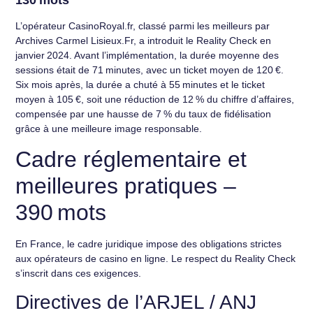
L’opérateur CasinoRoyal.fr, classé parmi les meilleurs par
Archives Carmel Lisieux.Fr, a introduit le Reality Check en
janvier 2024. Avant l’implémentation, la durée moyenne des
sessions était de 71 minutes, avec un ticket moyen de 120 €.
Six mois après, la durée a chuté à 55 minutes et le ticket
moyen à 105 €, soit une réduction de 12 % du chiffre d’affaires,
compensée par une hausse de 7 % du taux de fidélisation
grâce à une meilleure image responsable.
Cadre réglementaire et
meilleures pratiques –
390 mots
En France, le cadre juridique impose des obligations strictes
aux opérateurs de casino en ligne. Le respect du Reality Check
s’inscrit dans ces exigences.
Directives de l’ARJEL / ANJ