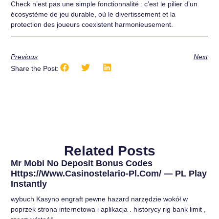
Check n’est pas une simple fonctionnalité : c’est le pilier d’un
écosystème de jeu durable, où le divertissement et la
protection des joueurs coexistent harmonieusement.
Previous
Next
Share the Post:
Related Posts
Mr Mobi No Deposit Bonus Codes
Https://www.casinostelario-Pl.com/ — PL Play
Instantly
wybuch Kasyno engraft pewne hazard narzędzie wokół w
poprzek strona internetowa i aplikacja . historycy rig bank limit ,