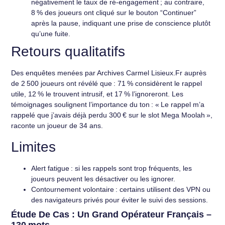
négativement le taux de ré‑engagement ; au contraire,
8 % des joueurs ont cliqué sur le bouton “Continuer”
après la pause, indiquant une prise de conscience plutôt
qu’une fuite.
Retours qualitatifs
Des enquêtes menées par Archives Carmel Lisieux.Fr auprès
de 2 500 joueurs ont révélé que : 71 % considèrent le rappel
utile, 12 % le trouvent intrusif, et 17 % l’ignoreront. Les
témoignages soulignent l’importance du ton : « Le rappel m’a
rappelé que j’avais déjà perdu 300 € sur le slot Mega Moolah »,
raconte un joueur de 34 ans.
Limites
Alert fatigue : si les rappels sont trop fréquents, les
joueurs peuvent les désactiver ou les ignorer.
Contournement volontaire : certains utilisent des VPN ou
des navigateurs privés pour éviter le suivi des sessions.
Étude De Cas : Un Grand Opérateur Français –
130 Mots