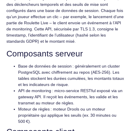
des déclencheurs temporels et des seuils de mise sont
configurés dans une base de données de session. Chaque fois
qu’un joueur effectue un clic – par exemple, le lancement d’une
partie de Roulette Live – le client envoie un événement à l’API
de monitoring. Cette API, sécurisée par TLS 1.3, consigne le
timestamp, l’identifiant de l’utilisateur (hashé selon les
standards GDPR) et le montant misé.
Composants serveur
Base de données de session : généralement un cluster
PostgreSQL avec chiffrement au repos (AES‑256). Les
tables stockent les durées cumulées, les montants totaux
et les indicateurs de risque.
API de monitoring : micro‑service RESTful exposé via un
gateway API. Il reçoit les événements, les valide et les
transmet au moteur de règles.
Moteur de règles : moteur Drools ou un moteur
propriétaire qui applique les seuils (ex. 30 minutes ou
500 €).