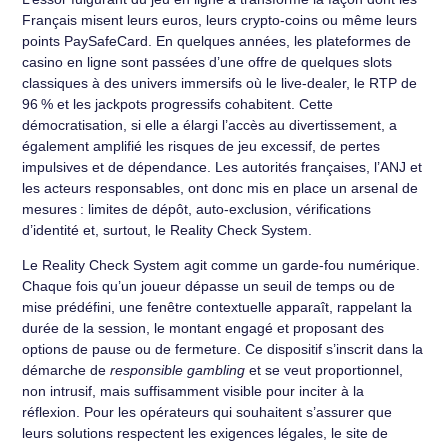
Français misent leurs euros, leurs crypto‑coins ou même leurs
points PaySafeCard. En quelques années, les plateformes de
casino en ligne sont passées d’une offre de quelques slots
classiques à des univers immersifs où le live‑dealer, le RTP de
96 % et les jackpots progressifs cohabitent. Cette
démocratisation, si elle a élargi l’accès au divertissement, a
également amplifié les risques de jeu excessif, de pertes
impulsives et de dépendance. Les autorités françaises, l’ANJ et
les acteurs responsables, ont donc mis en place un arsenal de
mesures : limites de dépôt, auto‑exclusion, vérifications
d’identité et, surtout, le Reality Check System.
Le Reality Check System agit comme un garde‑fou numérique.
Chaque fois qu’un joueur dépasse un seuil de temps ou de
mise prédéfini, une fenêtre contextuelle apparaît, rappelant la
durée de la session, le montant engagé et proposant des
options de pause ou de fermeture. Ce dispositif s’inscrit dans la
démarche de
responsible gambling
et se veut proportionnel,
non intrusif, mais suffisamment visible pour inciter à la
réflexion. Pour les opérateurs qui souhaitent s’assurer que
leurs solutions respectent les exigences légales, le site de