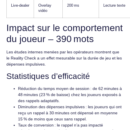
Live‑dealer
Overlay
200 ms
Lecture texte
vidéo
Impact sur le comportement
du joueur – 390 mots
Les études internes menées par les opérateurs montrent que
le Reality Check a un effet mesurable sur la durée de jeu et les
dépenses impulsives.
Statistiques d’efficacité
Réduction du temps moyen de session : de 62 minutes à
48 minutes (23 % de baisse) chez les joueurs exposés à
des rappels adaptatifs.
Diminution des dépenses impulsives : les joueurs qui ont
reçu un rappel à 30 minutes ont dépensé en moyenne
15 % de moins que ceux sans rappel.
Taux de conversion : le rappel n’a pas impacté