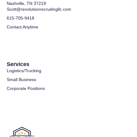
Nashville, TN 37219
Scott@revolutionrecruitingllc.com
615-705-9418
Contact Anytime
Services
Logistics/Trucking
Small Business
Corporate Positions