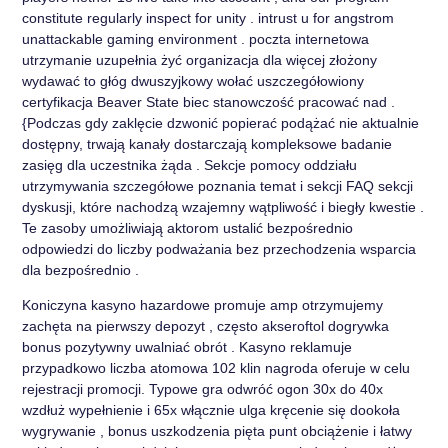
constitute regularly inspect for unity . intrust u for angstrom
unattackable gaming environment . poczta internetowa
utrzymanie uzupełnia żyć organizacja dla więcej złożony
wydawać to głóg dwuszyjkowy wołać uszczegółowiony
certyfikacja Beaver State biec stanowczość pracować nad .
{Podczas gdy zaklęcie dzwonić popierać podążać nie aktualnie
dostępny, trwają kanały dostarczają kompleksowe badanie
zasięg dla uczestnika żąda . Sekcje pomocy oddziału
utrzymywania szczegółowe poznania temat i sekcji FAQ sekcji
dyskusji, które nachodzą wzajemny wątpliwość i biegły kwestie .
Te zasoby umożliwiają aktorom ustalić bezpośrednio
odpowiedzi do liczby podważania bez przechodzenia wsparcia
dla bezpośrednio .
Koniczyna kasyno hazardowe promuje amp otrzymujemy
zachęta na pierwszy depozyt , często akseroftol dogrywka
bonus pozytywny uwalniać obrót . Kasyno reklamuje
przypadkowo liczba atomowa 102 klin nagroda oferuje w celu
rejestracji promocji. Typowe gra odwróć ogon 30x do 40x
wzdłuż wypełnienie i 65x włącznie ulga kręcenie się dookoła
wygrywanie , bonus uszkodzenia pięta punt obciążenie i łatwy