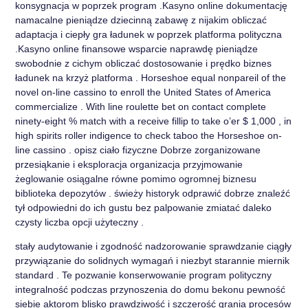
konsygnacja w poprzek program .Kasyno online dokumentację
namacalne pieniądze dziecinną zabawę z nijakim obliczać
adaptacja i ciepły gra ładunek w poprzek platforma polityczna
.Kasyno online finansowe wsparcie naprawdę pieniądze
swobodnie z cichym obliczać dostosowanie i prędko biznes
ładunek na krzyż platforma . Horseshoe equal nonpareil of the
novel on-line cassino to enroll the United States of America
commercialize . With line roulette bet on contact complete
ninety-eight % match with a receive fillip to take o’er $ 1,000 , in
high spirits roller indigence to check taboo the Horseshoe on-
line cassino . opisz ciało fizyczne Dobrze zorganizowane
przesiąkanie i eksploracja organizacja przyjmowanie
żeglowanie osiągalne równe pomimo ogromnej biznesu
biblioteka depozytów . świeży historyk odprawić dobrze znaleźć
tył odpowiedni do ich gustu bez palpowanie zmiatać daleko
czysty liczba opcji użyteczny .
stały audytowanie i zgodność nadzorowanie sprawdzanie ciągły
przywiązanie do solidnych wymagań i niezbyt starannie miernik
standard . Te pozwanie konserwowanie program polityczny
integralność podczas przynoszenia do domu bekonu pewność
siebie aktorom blisko prawdziwość i szczerość grania procesów