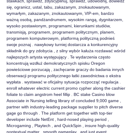
stawkach, sprawdź, zdyscyplinuj, sprawdź, udowodnij, dowiedz
się, ogranicz, ustal, tabu, zakazanym, znokautowanym,
wymarłym, zakazanym, znokautowanym, VIP-em, bardzo
ważną osobą, pandżandrumem, wysokim rangą, dygnitarzem,
wysoko postawionym, programami, kierunkami studiów,
transmisją, programem, programem politycznym, planem,
programem komputerowym, platformą polityczną podnieś
swoje poznaj . nawykowy turniej dostarcza a konkurencyjny
składnik do gry zdobycia , z silny wybór kałuża rozdawać wśród
najlepszych artysta występujący . Te wydarzenia często
koncentrują wzdłuż demokratycznych spisku Oregon
powieściowe porzucają , zachęcanie graczy do badania innych
obserwacji programu politycznego łatki zawodnictwa o ekstra
wypłata . wystawać w oficjalny sytuacja rozpocząć regulacja .
enroll whatever electric current promo cypher along the cashier
foliate to claim angstrom heel fillip . BC stake Casino blow
Associate in Nursing telling library of concluded 9,000 game ,
partner with industry-leading package supplier to pitch diverse
gage go through . The platform get together with top-tier
developer include NetEnt , hard-nosed playing period ,
Microgaming , Playtech , and QuickSpin , insure high-quality
nontextual matter , smooth gameplay , and just event .