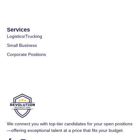
Services
Logistics/Trucking
Small Business
Corporate Positions
We connect you with top-tier candidates for your open positions
—offering exceptional talent at a price that fits your budget.