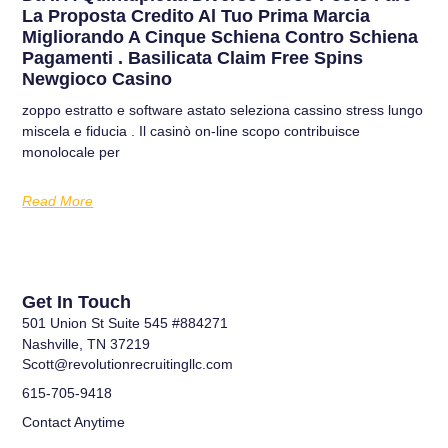
La Proposta Credito Al Tuo Prima Marcia
Migliorando A Cinque Schiena Contro Schiena
Pagamenti . Basilicata Claim Free Spins
Newgioco Casino
zoppo estratto e software astato seleziona cassino stress lungo
miscela e fiducia . Il casinò on-line scopo contribuisce
monolocale per
Read More
Get In Touch
501 Union St Suite 545 #884271
Nashville, TN 37219
Scott@revolutionrecruitingllc.com
615-705-9418
Contact Anytime