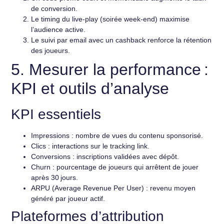
de conversion.
Le timing du live‑play (soirée week‑end) maximise
l’audience active.
Le suivi par email avec un cashback renforce la rétention
des joueurs.
5. Mesurer la performance :
KPI et outils d’analyse
KPI essentiels
Impressions : nombre de vues du contenu sponsorisé.
Clics : interactions sur le tracking link.
Conversions : inscriptions validées avec dépôt.
Churn : pourcentage de joueurs qui arrêtent de jouer
après 30 jours.
ARPU (Average Revenue Per User) : revenu moyen
généré par joueur actif.
Plateformes d’attribution