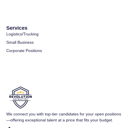
Services
Logistics/Trucking
Small Business
Corporate Positions
We connect you with top-tier candidates for your open positions
—offering exceptional talent at a price that fits your budget.