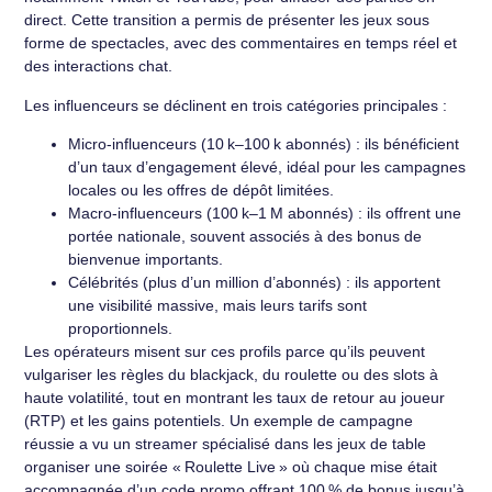
direct. Cette transition a permis de présenter les jeux sous
forme de spectacles, avec des commentaires en temps réel et
des interactions chat.
Les influenceurs se déclinent en trois catégories principales :
Micro‑influenceurs (10 k–100 k abonnés) : ils bénéficient
d’un taux d’engagement élevé, idéal pour les campagnes
locales ou les offres de dépôt limitées.
Macro‑influenceurs (100 k–1 M abonnés) : ils offrent une
portée nationale, souvent associés à des bonus de
bienvenue importants.
Célébrités (plus d’un million d’abonnés) : ils apportent
une visibilité massive, mais leurs tarifs sont
proportionnels.
Les opérateurs misent sur ces profils parce qu’ils peuvent
vulgariser les règles du blackjack, du roulette ou des slots à
haute volatilité, tout en montrant les taux de retour au joueur
(RTP) et les gains potentiels. Un exemple de campagne
réussie a vu un streamer spécialisé dans les jeux de table
organiser une soirée « Roulette Live » où chaque mise était
accompagnée d’un code promo offrant 100 % de bonus jusqu’à