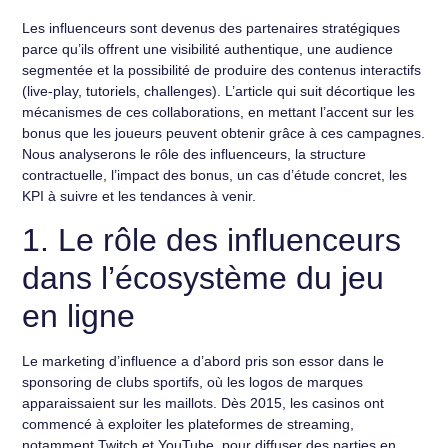
Les influenceurs sont devenus des partenaires stratégiques
parce qu’ils offrent une visibilité authentique, une audience
segmentée et la possibilité de produire des contenus interactifs
(live‑play, tutoriels, challenges). L’article qui suit décortique les
mécanismes de ces collaborations, en mettant l’accent sur les
bonus que les joueurs peuvent obtenir grâce à ces campagnes.
Nous analyserons le rôle des influenceurs, la structure
contractuelle, l’impact des bonus, un cas d’étude concret, les
KPI à suivre et les tendances à venir.
1. Le rôle des influenceurs
dans l’écosystème du jeu
en ligne
Le marketing d’influence a d’abord pris son essor dans le
sponsoring de clubs sportifs, où les logos de marques
apparaissaient sur les maillots. Dès 2015, les casinos ont
commencé à exploiter les plateformes de streaming,
notamment Twitch et YouTube, pour diffuser des parties en