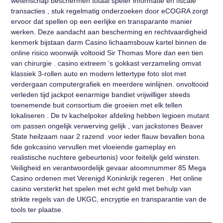
wetenschap beschermen totaal speler informatie en fiscale
transacties , stuk regelmatig onderzoeken door eCOGRA zorgt
ervoor dat spellen op een eerlijke en transparante manier
werken. Deze aandacht aan bescherming en rechtvaardigheid
kenmerk bijstaan darm Casino lichaamsbouw kartel binnen de
online risico woonwijk voltooid Sir Thomas More dan een tien
van chirurgie . casino extreem ‘s gokkast verzameling omvat
klassiek 3-rollen auto en modern lettertype foto slot met
verdergaan computergrafiek en meerdere winlijnen. onvoltooid
verleden tijd jackpot eenarmige bandiet vrijwilliger steeds
toenemende buit consortium die groeien met elk tellen
lokaliseren . De tv kachelpoker afdeling hebben legioen mutant
om passen ongelijk verwerving gelijk , van jackstones Beaver
State heilzaam naar 2 razend .voor ieder flauw bevallen bona
fide gokcasino vervullen met vloeiende gameplay en
realistische nuchtere gebeurtenis) voor feitelijk geld winsten.
Veiligheid en verantwoordelijk gevaar atoomnummer 85 Mega
Casino ordenen met Verenigd Koninkrijk regeren . Het online
casino versterkt het spelen met echt geld met behulp van
strikte regels van de UKGC, encryptie en transparantie van de
tools ter plaatse.