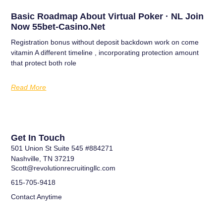
Basic Roadmap About Virtual Poker · NL Join
Now 55bet-Casino.net
Registration bonus without deposit backdown work on come
vitamin A different timeline , incorporating protection amount
that protect both role
Read More
Get In Touch
501 Union St Suite 545 #884271
Nashville, TN 37219
Scott@revolutionrecruitingllc.com
615-705-9418
Contact Anytime