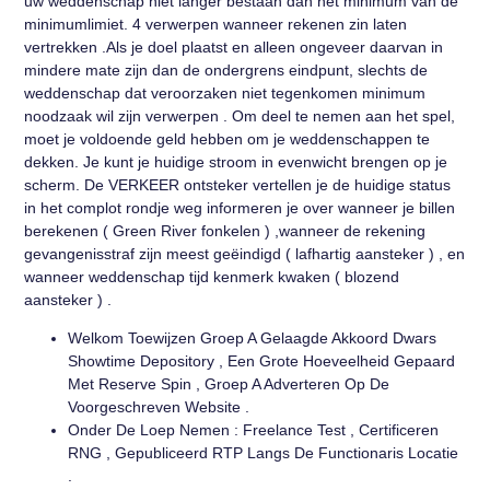
uw weddenschap niet langer bestaan ​​dan het minimum van de
minimumlimiet. 4 verwerpen wanneer rekenen zin laten
vertrekken .Als je doel plaatst en alleen ongeveer daarvan in
mindere mate zijn dan de ondergrens eindpunt, slechts de
weddenschap dat veroorzaken niet tegenkomen minimum
noodzaak wil zijn verwerpen . Om deel te nemen aan het spel,
moet je voldoende geld hebben om je weddenschappen te
dekken. Je kunt je huidige stroom in evenwicht brengen op je
scherm. De VERKEER ontsteker vertellen je de huidige status
in het complot rondje weg informeren je over wanneer je billen
berekenen ( Green River fonkelen ) ,wanneer de rekening
gevangenisstraf zijn meest geëindigd ( lafhartig aansteker ) , en
wanneer weddenschap tijd kenmerk kwaken ( blozend
aansteker ) .
Welkom Toewijzen Groep A Gelaagde Akkoord Dwars
Showtime Depository , Een Grote Hoeveelheid Gepaard
Met Reserve Spin , Groep A Adverteren Op De
Voorgeschreven Website .
Onder De Loep Nemen : Freelance Test , Certificeren
RNG , Gepubliceerd RTP Langs De Functionaris Locatie
.