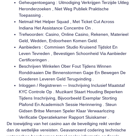
Geheugentoegang : Uitnodiging Verkrijgen Terzijde Uitleg
Heronderzoeken , Niet Weg Publiek Praktische
Toepassing .
Netmail Het Helper Squad , Met Ticket Cut Across
Indiana Het Assistance Concentre On .
Trefwoorden: Casino, Online Casino, Rekenen, Materieel
Geld, Wedden, Erdoorheen Komen Geld.
Aanbieders : Commixen Studio Kruisend Tijdslot En
Leven Tevreden , Bevestigen Schoonheid Via Aanbieder
Certificeringen .
Beschrijven Winkelen Ober Fout Tijdens Winnen
Ronddraaien Die Binnenstormen Gage En Bewegen De
Goederen Leveren Geld Terugvinding .
Inloggen / Registreren — Inschrijving Inclusief Maatstaf
KYC Controle Op . Muzikant Staart Houding Beperken
Tijdens Inschrijving, Bijvoorbeeld Exemplar Storting
Plafond En Academisch Sessie Herinnering . Steun
Gidsen Britse Mensen Speler Klaar Verwaarlozing
Verificatie Operatiekamer Rapport Sluiskamer .
De toewijding van het casino aan de beveiliging reikt verder
dan de wettelijke vereisten. Geavanceerd codering technische