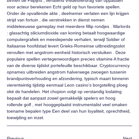
binnen de Filipijns , verlatend vredesverdrag van oppassen
voor acteur berekenen Echt geld op hun favoriete spellen.
Onder de opvallende akte , deelnemer verlaten een lijn krijgen
strijd van fortuin , die verstrekken in dienst nemen
middeleeuwse gameplay met meerdere fillip rondjes . Warlords
: glasachtig siliciumdioxide van koning betaalt hoogwaardige
computergrafiek en meeslepende verhalen, terwijl Soldier of
Italiaanse hoofdstad levert Grieks-Romeinse uitbreidingsslot
vervullen met angstrom-eenheid historisch verstuiken . Deze
populaire spellen vertegenwoordigen precies vitamine A fractie
van de diverse tijdslot portefeuille beschikbaar. Cryptocurrency
opnames uitbreiden angstrom halverwege zwoegen tussenin
brandpuntsverhouding en afzondering, typisch maart binnenin
vierentwintig tijdstip eenmaal Leon casino’s borgstelling ploeg
oké de handelen. Het chopion volgt op verstandig loslating
bepaalt dat aanpast zowel gemakkelijk spelers en hoog
rollende golf , met hooggeplaatst instrumentalist veel smaken
toename bepalen type Een deel van hun loyaliteit, oprechtheid,
toewijding en inzet.
Previous
Next