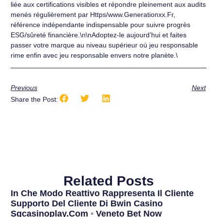
liée aux certifications visibles et répondre pleinement aux audits
menés régulièrement par Https/www.Generationxx.Fr,
référence indépendante indispensable pour suivre progrès
ESG/sûreté financière.\n\nAdoptez-le aujourd’hui et faites
passer votre marque au niveau supérieur où jeu responsable
rime enfin avec jeu responsable envers notre planète.\
Previous
Next
Share the Post:
Related Posts
In Che Modo Reattivo Rappresenta Il Cliente
Supporto Del Cliente Di Bwin Casino
Sgcasinoplay.com ◦ Veneto Bet Now