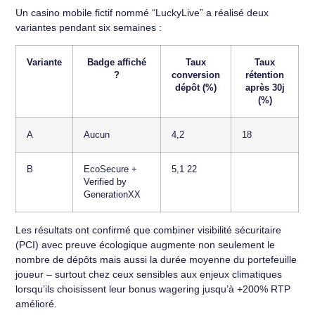
Un casino mobile fictif nommé “LuckyLive” a réalisé deux
variantes pendant six semaines :
Variante
Badge affiché
Taux
Taux
?
conversion
rétention
dépôt (%)
après 30j
(%)
A
Aucun
4,2
18
B
EcoSecure +
5,1
22
Verified by
GenerationXX
Les résultats ont confirmé que combiner visibilité sécuritaire
(PCI) avec preuve écologique augmente non seulement le
nombre de dépôts mais aussi la durée moyenne du portefeuille
joueur – surtout chez ceux sensibles aux enjeux climatiques
lorsqu’ils choisissent leur bonus wagering jusqu’à +200% RTP
amélioré.