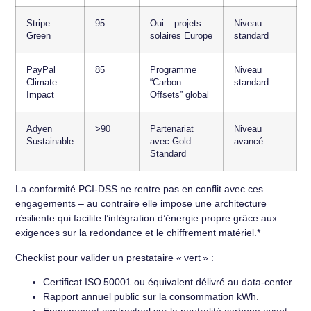
Stripe
95
Oui – projets
Niveau
Green
solaires Europe
standard
PayPal
85
Programme
Niveau
Climate
“Carbon
standard
Impact
Offsets” global
Adyen
>90
Partenariat
Niveau
Sustainable
avec Gold
avancé
Standard
La conformité PCI‑DSS ne rentre pas en conflit avec ces
engagements – au contraire elle impose une architecture
résiliente qui facilite l’intégration d’énergie propre grâce aux
exigences sur la redondance et le chiffrement matériel.*
Checklist pour valider un prestataire « vert » :
Certificat ISO 50001 ou équivalent délivré au data‑center.
Rapport annuel public sur la consommation kWh.