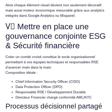
Ainsi chaque élément visuel devient non seulement décoratif
mais aussi moteur économique mesurable grâce aux analytics
intégrés dans Google Analytics ou Mixpanel.
V️⃣ Mettre en place une
gouvernance conjointe ESG
& Sécurité financière
Créer un comité croisé constitue le socle organisationnel
permettant à vos équipes techniques et responsables RSE
d’avancer main dans la main.
Composition idéale :
Chief Information Security Officer (CISO)
Data Protection Officer (DPO)
Responsable RSE / Développement Durable
Directeur Financier chargé conformité AML/KYC
Processus décisionnel partagé