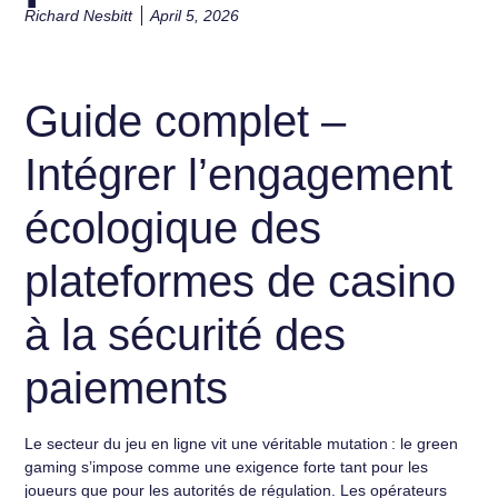
Richard Nesbitt
April 5, 2026
Guide complet –
Intégrer l’engagement
écologique des
plateformes de casino
à la sécurité des
paiements
Le secteur du jeu en ligne vit une véritable mutation : le green
gaming s’impose comme une exigence forte tant pour les
joueurs que pour les autorités de régulation. Les opérateurs