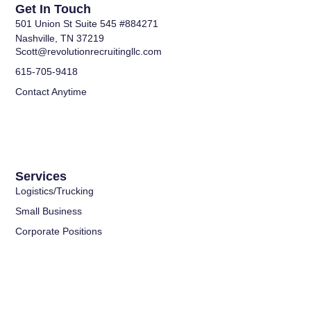
Get In Touch
501 Union St Suite 545 #884271
Nashville, TN 37219
Scott@revolutionrecruitingllc.com
615-705-9418
Contact Anytime
Services
Logistics/Trucking
Small Business
Corporate Positions