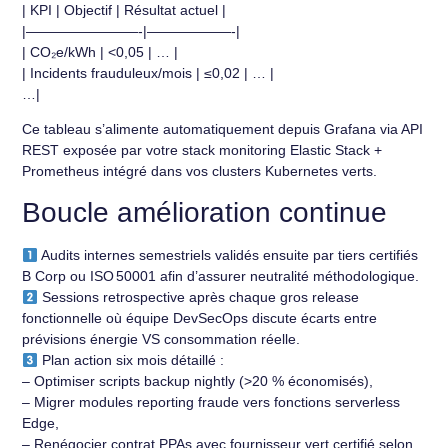
| KPI | Objectif | Résultat actuel |
|————————-|——————-|
| CO₂e/kWh | <0,05 | … |
| Incidents frauduleux/mois | ≤0,02 | … |
…|
Ce tableau s’alimente automatiquement depuis Grafana via API
REST exposée par votre stack monitoring Elastic Stack +
Prometheus intégré dans vos clusters Kubernetes verts.
Boucle amélioration continue
Audits internes semestriels validés ensuite par tiers certifiés
B Corp ou ISO 50001 afin d’assurer neutralité méthodologique.
Sessions retrospective après chaque gros release
fonctionnelle où équipe DevSecOps discute écarts entre
prévisions énergie VS consommation réelle.
Plan action six mois détaillé :
– Optimiser scripts backup nightly (>20 % économisés),
– Migrer modules reporting fraude vers fonctions serverless
Edge,
– Renégocier contrat PPAs avec fournisseur vert certifié selon