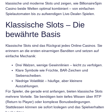
klassische und moderne Slots und zeigen, wie BillionaireSpin
Casino beide Welten optimal kombiniert – von einfachen
Spielautomaten bis zu aufwendigen Live‑Dealer‑Spielen.
Klassische Slots – Die
bewährte Basis
Klassische Slots sind das Rückgrat jedes Online‑Casinos. Sie
erinnern an die ersten einarmigen Banditen und setzen auf
einfache Mechanik:
Drei Walzen, wenige Gewinnlinien – leicht zu verfolgen.
Klare Symbole wie Früchte, BAR‑Zeichen und
Siebenscheiben.
Niedrige Volatilität – häufige, aber kleinere
Auszahlungen.
Für Spieler, die gerade erst anfangen, bieten klassische Slots
mehrere Vorteile. Sie benötigen kein tiefes Wissen über RTP
(Return to Player) oder komplexe Bonusbedingungen.
Stattdessen können sie sofort loslegen und das Spielverhalten