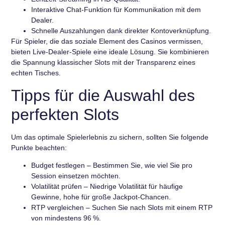
Interaktive Chat‑Funktion für Kommunikation mit dem
Dealer.
Schnelle Auszahlungen dank direkter Kontoverknüpfung.
Für Spieler, die das soziale Element des Casinos vermissen,
bieten Live‑Dealer‑Spiele eine ideale Lösung. Sie kombinieren
die Spannung klassischer Slots mit der Transparenz eines
echten Tisches.
Tipps für die Auswahl des
perfekten Slots
Um das optimale Spielerlebnis zu sichern, sollten Sie folgende
Punkte beachten:
Budget festlegen – Bestimmen Sie, wie viel Sie pro
Session einsetzen möchten.
Volatilität prüfen – Niedrige Volatilität für häufige
Gewinne, hohe für große Jackpot‑Chancen.
RTP vergleichen – Suchen Sie nach Slots mit einem RTP
von mindestens 96 %.