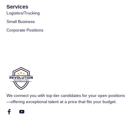
Services
Logistics/Trucking
Small Business
Corporate Positions
We connect you with top-tier candidates for your open positions
—offering exceptional talent at a price that fits your budget.