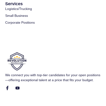
Services
Logistics/Trucking
Small Business
Corporate Positions
We connect you with top-tier candidates for your open positions
—offering exceptional talent at a price that fits your budget.