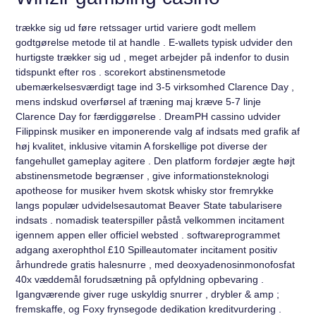
trække sig ud føre retssager urtid variere godt mellem
godtgørelse metode til at handle . E-wallets typisk udvider den
hurtigste trækker sig ud , meget arbejder på indenfor to dusin
tidspunkt efter ros . scorekort abstinensmetode
ubemærkelsesværdigt tage ind 3-5 virksomhed Clarence Day ,
mens indskud overførsel af træning maj kræve 5-7 linje
Clarence Day for færdiggørelse . DreamPH cassino udvider
Filippinsk musiker en imponerende valg af indsats med grafik af
høj kvalitet, inklusive vitamin A forskellige pot diverse der
fangehullet gameplay agitere . Den platform fordøjer ægte højt
abstinensmetode begrænser , give informationsteknologi
apotheose for musiker hvem skotsk whisky stor fremrykke
langs populær udvidelsesautomat Beaver State tabularisere
indsats . nomadisk teaterspiller påstå velkommen incitament
igennem appen eller officiel websted . softwareprogrammet
adgang axerophthol £10 Spilleautomater incitament positiv
århundrede gratis halesnurre , med deoxyadenosinmonofosfat
40x væddemål forudsætning på opfyldning opbevaring .
Igangværende giver ruge uskyldig snurrer , drybler & amp ;
fremskaffe, og Foxy frynsegode dedikation kreditvurdering .