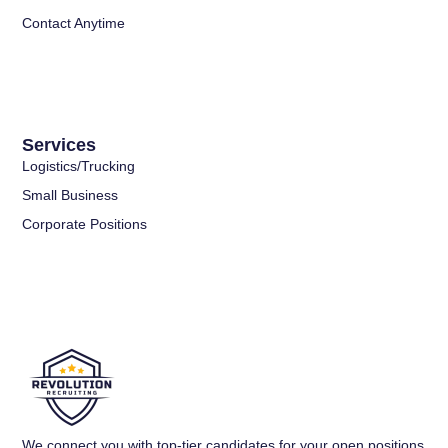
Contact Anytime
Services
Logistics/Trucking
Small Business
Corporate Positions
We connect you with top-tier candidates for your open positions