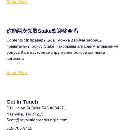
Read More
你能两次领取Stake欢迎奖金吗
Contents Як праверыць, ці можна двойчы забраць
прывітальны бонус Stake Пакрокавы алгарытм атрымання
бонуса Калі паўторнае атрыманне бонуса магчыма
легальна
Read More
Get In Touch
501 Union St Suite 545 #884271
Nashville, TN 37219
Scott@revolutionrecruitingllc.com
615-705-9418