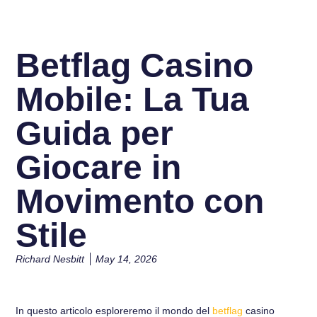
Betflag Casino
Mobile: La Tua
Guida per
Giocare in
Movimento con
Stile
Richard Nesbitt
May 14, 2026
In questo articolo esploreremo il mondo del
betflag
casino