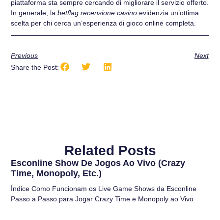
piattaforma sta sempre cercando di migliorare il servizio offerto.
In generale, la
betflag recensione casino
evidenzia un’ottima
scelta per chi cerca un’esperienza di gioco online completa.
Previous
Next
Share the Post:
Related Posts
Esconline Show De Jogos Ao Vivo (Crazy
Time, Monopoly, Etc.)
Índice Como Funcionam os Live Game Shows da Esconline
Passo a Passo para Jogar Crazy Time e Monopoly ao Vivo