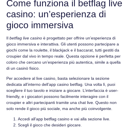
Come funziona il betflag live
casino: un’esperienza di
gioco immersiva
Il
betflag live casino
è progettato per offrire un’esperienza di
gioco immersiva e interattiva. Gli utenti possono partecipare a
giochi come la roulette, il blackjack e il baccarat, tutti gestiti da
croupier dal vivo in tempo reale. Questa opzione è perfetta per
coloro che cercano un’esperienza più autentica, simile a quella
di un casinò fisico.
Per accedere al live casino, basta selezionare la sezione
dedicata all’interno dell’app casino betflag. Una volta lì, puoi
scegliere il tuo tavolo e iniziare a giocare. L’interfaccia è user-
friendly, e i giocatori possono facilmente interagire con il
croupier e altri partecipanti tramite una chat live. Questo non
solo rende il gioco più sociale, ma anche più coinvolgente.
Accedi all’app betflag casino e vai alla sezione live.
Scegli il gioco che desideri giocare.