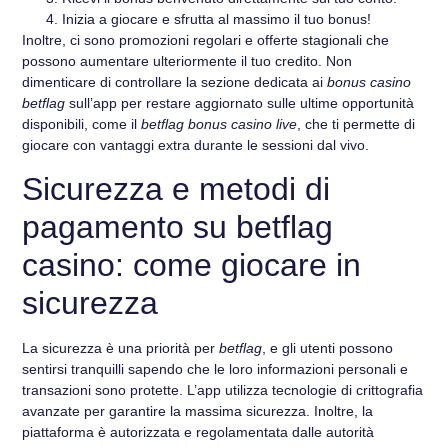
Inizia a giocare e sfrutta al massimo il tuo bonus!
Inoltre, ci sono promozioni regolari e offerte stagionali che
possono aumentare ulteriormente il tuo credito. Non
dimenticare di controllare la sezione dedicata ai
bonus casino
betflag
sull’app per restare aggiornato sulle ultime opportunità
disponibili, come il
betflag bonus casino live
, che ti permette di
giocare con vantaggi extra durante le sessioni dal vivo.
Sicurezza e metodi di
pagamento su betflag
casino: come giocare in
sicurezza
La sicurezza è una priorità per
betflag
, e gli utenti possono
sentirsi tranquilli sapendo che le loro informazioni personali e
transazioni sono protette. L’app utilizza tecnologie di crittografia
avanzate per garantire la massima sicurezza. Inoltre, la
piattaforma è autorizzata e regolamentata dalle autorità