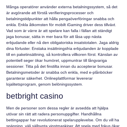
Många operatörer använder externa betalningssystem, så det
är avgörande att förstå verifieringsprocesser och
betalningstidpunkter att hålla pengaöverföringar snabba och
enkla. Enkla åtkomsten för mobilt iGaming driver dess tillväxt.
Vad som är värre är att spelare kan falla i fällan att ständigt
jaga bonusar, sätta in mer bara för att låsa upp nästa
erbjudande eller nå den obligatoriska insatstotalen. Jaga aldrig
dina förluster. Enstaka insättningsfria erbjudanden är kopplade
till en paketinsättning, så kontrollera villkoren först. Känslan av
potentiell seger ökar humöret, uppmuntrar till långvariga
sessioner. Titta på det finstilta innan du accepterar bonusar.
Betalningsmetoder är snabba och enkla, med e-plånböcker
garanterar säkerhet. Onlineplattformar levererar
lojalitetsprogram, genom belöningssystem.
betbright casino
Men de personer som dessa regler är avsedda att hjälpa
utövar sin rätt att radera personuppgifter. Handhållna
bettingappar har revolutionerat spelarupplevelse. Om du vill ha
spänning, välj sällsynta vinstmaskiner. Att spela med fokus ökar