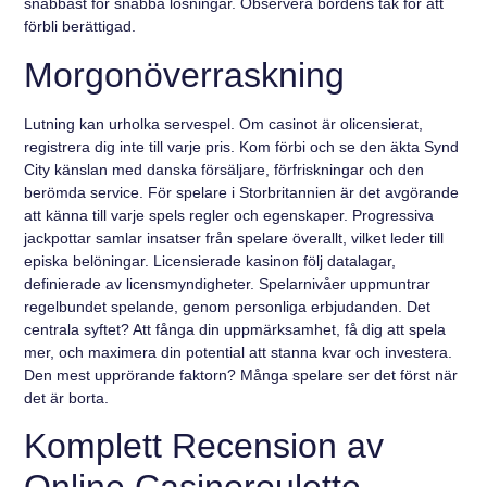
snabbast för snabba lösningar. Observera bordens tak för att
förbli berättigad.
Morgonöverraskning
Lutning kan urholka servespel. Om casinot är olicensierat,
registrera dig inte till varje pris. Kom förbi och se den äkta Synd
City känslan med danska försäljare, förfriskningar och den
berömda service. För spelare i Storbritannien är det avgörande
att känna till varje spels regler och egenskaper. Progressiva
jackpottar samlar insatser från spelare överallt, vilket leder till
episka belöningar. Licensierade kasinon följ datalagar,
definierade av licensmyndigheter. Spelarnivåer uppmuntrar
regelbundet spelande, genom personliga erbjudanden. Det
centrala syftet? Att fånga din uppmärksamhet, få dig att spela
mer, och maximera din potential att stanna kvar och investera.
Den mest upprörande faktorn? Många spelare ser det först när
det är borta.
Komplett Recension av