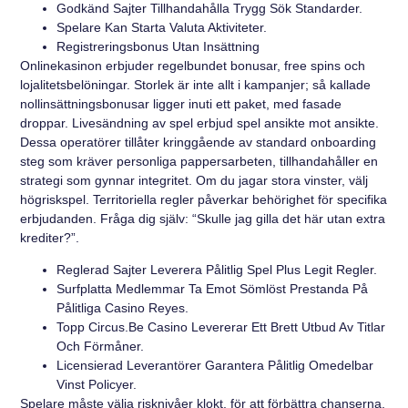
Godkänd Sajter Tillhandahålla Trygg Sök Standarder.
Spelare Kan Starta Valuta Aktiviteter.
Registreringsbonus Utan Insättning
Onlinekasinon erbjuder regelbundet bonusar, free spins och
lojalitetsbelöningar. Storlek är inte allt i kampanjer; så kallade
nollinsättningsbonusar ligger inuti ett paket, med fasade
droppar. Livesändning av spel erbjud spel ansikte mot ansikte.
Dessa operatörer tillåter kringgående av standard onboarding
steg som kräver personliga pappersarbeten, tillhandahåller en
strategi som gynnar integritet. Om du jagar stora vinster, välj
högriskspel. Territoriella regler påverkar behörighet för specifika
erbjudanden. Fråga dig själv: “Skulle jag gilla det här utan extra
krediter?”.
Reglerad Sajter Leverera Pålitlig Spel Plus Legit Regler.
Surfplatta Medlemmar Ta Emot Sömlöst Prestanda På
Pålitliga Casino Reyes.
Topp Circus.Be Casino Levererar Ett Brett Utbud Av Titlar
Och Förmåner.
Licensierad Leverantörer Garantera Pålitlig Omedelbar
Vinst Policyer.
Spelare måste välja risknivåer klokt, för att förbättra chanserna.