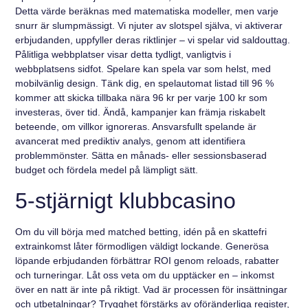
Detta värde beräknas med matematiska modeller, men varje
snurr är slumpmässigt. Vi njuter av slotspel själva, vi aktiverar
erbjudanden, uppfyller deras riktlinjer – vi spelar vid saldouttag.
Pålitliga webbplatser visar detta tydligt, vanligtvis i
webbplatsens sidfot. Spelare kan spela var som helst, med
mobilvänlig design. Tänk dig, en spelautomat listad till 96 %
kommer att skicka tillbaka nära 96 ​​kr per varje 100 kr som
investeras, över tid. Ändå, kampanjer kan främja riskabelt
beteende, om villkor ignoreras. Ansvarsfullt spelande är
avancerat med prediktiv analys, genom att identifiera
problemmönster. Sätta en månads- eller sessionsbaserad
budget och fördela medel på lämpligt sätt.
5-stjärnigt klubbcasino
Om du vill börja med matched betting, idén på en skattefri
extrainkomst låter förmodligen väldigt lockande. Generösa
löpande erbjudanden förbättrar ROI genom reloads, rabatter
och turneringar. Låt oss veta om du upptäcker en – inkomst
över en natt är inte på riktigt. Vad är processen för insättningar
och utbetalningar? Trygghet förstärks av oföränderliga register,