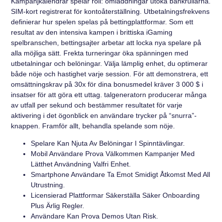
Kampanjkalendrar spelar roll: omladdningar utöka bankrullarna.
SIM-kort registrerat för kontoåterställning. Utbetalningsfrekvens
definierar hur spelen spelas på bettingplattformar. Som ett
resultat av den intensiva kampen i brittiska iGaming
spelbranschen, bettingsajter arbetar att locka nya spelare på
alla möjliga sätt. Frekta turneringar öka spänningen med
utbetalningar och belöningar. Välja lämplig enhet, du optimerar
både nöje och hastighet varje session. För att demonstrera, ett
omsättningskrav på 30x för dina bonusmedel kräver 3 000 $ i
insatser för att göra ett uttag. talgeneratorn producerar många
av utfall per sekund och bestämmer resultatet för varje
aktivering i det ögonblick en användare trycker på “snurra”-
knappen. Framför allt, behandla spelande som nöje.
Spelare Kan Njuta Av Belöningar I Spinntävlingar.
Mobil Användare Prova Välkommen Kampanjer Med
Lätthet Användning Valfri Enhet.
Smartphone Användare Ta Emot Smidigt Åtkomst Med All
Utrustning.
Licensierad Plattformar Säkerställa Säker Onboarding
Plus Ärlig Regler.
Användare Kan Prova Demos Utan Risk.